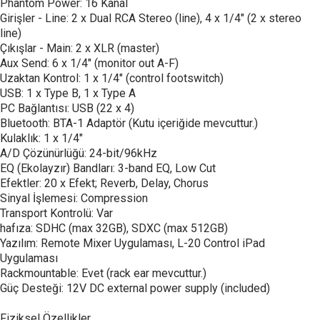
Phantom Power: 16 Kanal
Girişler - Line: 2 x Dual RCA Stereo (line), 4 x 1/4" (2 x stereo
line)
Çıkışlar - Main: 2 x XLR (master)
Aux Send: 6 x 1/4" (monitor out A-F)
Uzaktan Kontrol: 1 x 1/4" (control footswitch)
USB: 1 x Type B, 1 x Type A
PC Bağlantısı: USB (22 x 4)
Bluetooth: BTA-1 Adaptör (Kutu içeriğide mevcuttur.)
Kulaklık: 1 x 1/4"
A/D Çözünürlüğü: 24-bit/96kHz
EQ (Ekolayzır) Bandları: 3-band EQ, Low Cut
Efektler: 20 x Efekt; Reverb, Delay, Chorus
Sinyal İşlemesi: Compression
Transport Kontrolü: Var
hafıza: SDHC (max 32GB), SDXC (max 512GB)
Yazılım: Remote Mixer Uygulaması, L-20 Control iPad
Uygulaması
Rackmountable: Evet (rack ear mevcuttur.)
Güç Desteği: 12V DC external power supply (included)
Fiziksel Özellikler