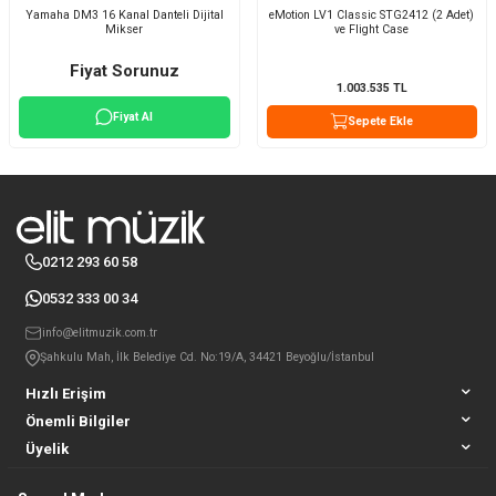
Yamaha DM3 16 Kanal Danteli Dijital
eMotion LV1 Classic STG2412 (2 Adet)
Mikser
ve Flight Case
Fiyat Sorunuz
1.003.535
TL
Fiyat Al
Sepete Ekle
0212 293 60 58
0532 333 00 34
info@elitmuzik.com.tr
Şahkulu Mah, İlk Belediye Cd. No:19/A, 34421 Beyoğlu/İstanbul
Hızlı Erişim
Önemli Bilgiler
Üyelik