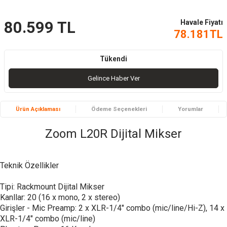
Havale Fiyatı
80.599
TL
78.181
TL
Tükendi
Gelince Haber Ver
Ürün Açıklaması
Ödeme Seçenekleri
Yorumlar
Zoom L20R Dijital Mikser
Teknik Özellikler
Tipi: Rackmount Dijital Mikser
Kanllar: 20 (16 x mono, 2 x stereo)
Girişler - Mic Preamp: 2 x XLR-1/4" combo (mic/line/Hi-Z), 14 x
XLR-1/4" combo (mic/line)