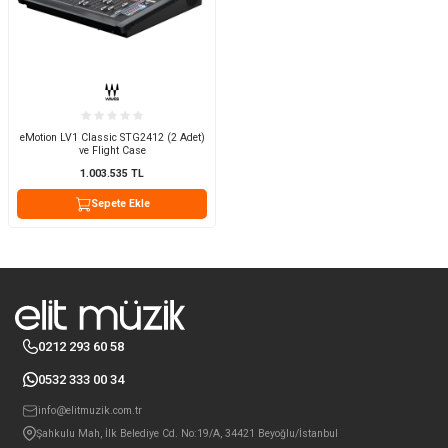
eMotion LV1 Classic STG2412 (2 Adet)
ve Flight Case
1.003.535
TL
Sepete Ekle
0212 293 60 58
0532 333 00 34
info@elitmuzik.com.tr
Şahkulu Mah, İlk Belediye Cd. No:19/A, 34421 Beyoğlu/İstanbul