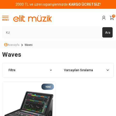
2000 TL ve üzeri siparişlerinizde
KARGO ÜCRETSİZ!
0
MENÜ
Ara
Anasayfa
Waves
Waves
Filtre
YENI