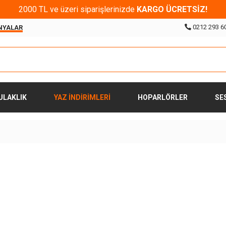
2000 TL ve üzeri siparişlerinizde
KARGO ÜCRETSİZ!
0212 293 6
NYALAR
ULAKLIK
YAZ İNDİRİMLERİ
HOPARLÖRLER
SE