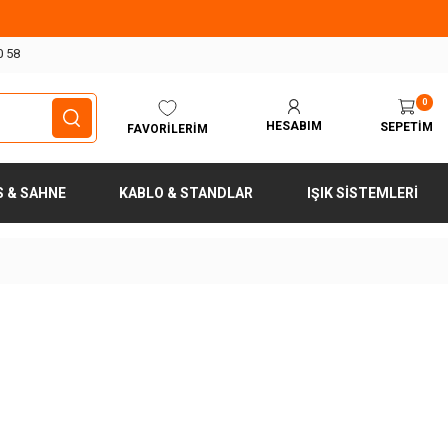
0 58
0
HESABIM
SEPETIM
FAVORILERIM
S & SAHNE
KABLO & STANDLAR
IŞIK SISTEMLERI