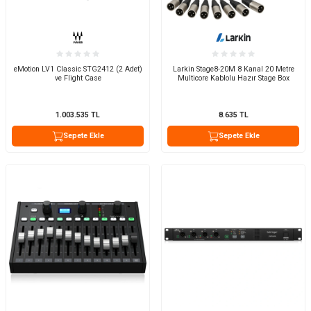
eMotion LV1 Classic STG2412 (2 Adet)
Larkin Stage8-20M 8 Kanal 20 Metre
ve Flight Case
Multicore Kablolu Hazır Stage Box
1.003.535
TL
8.635
TL
Sepete Ekle
Sepete Ekle