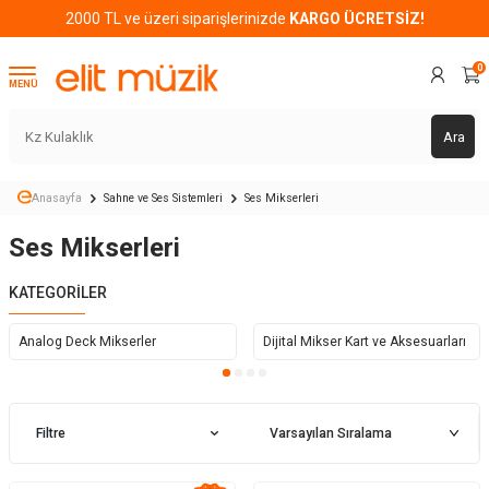
2000 TL ve üzeri siparişlerinizde
KARGO ÜCRETSİZ!
0
MENÜ
Ara
Anasayfa
Sahne ve Ses Sistemleri
Ses Mikserleri
Ses Mikserleri
KATEGORILER
Analog Deck Mikserler
Dijital Mikser Kart ve Aksesuarları
Filtre