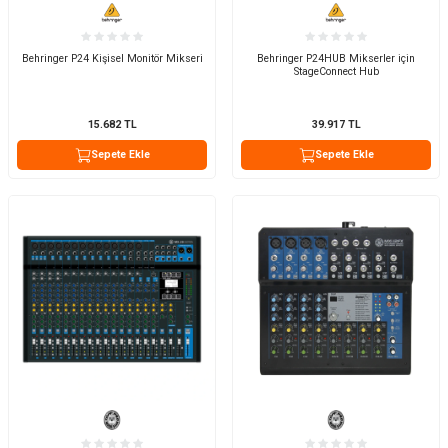
Behringer P24 Kişisel Monitör Mikseri
Behringer P24HUB Mikserler için
StageConnect Hub
15.682
TL
39.917
TL
Sepete Ekle
Sepete Ekle