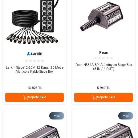
Rean
Rean NSB1A-8/4 Alüminyum Stage Box
Larkin Stage12-20M 12 Kanal 20 Metre
(8 IN / 4 OUT)
Multicore Kablo Stage Box
13.826
TL
5.940
TL
Sepete Ekle
Sepete Ekle
YENI
YENI