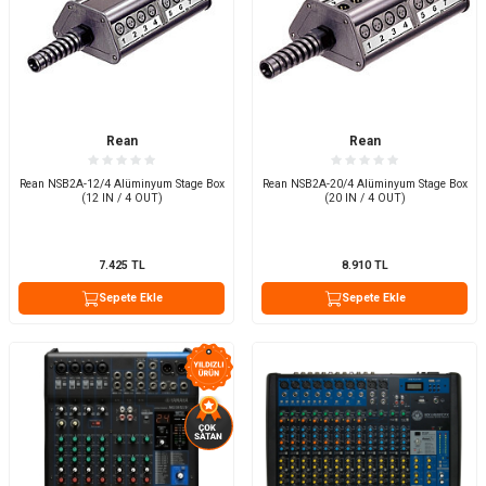
Rean
Rean
Rean NSB2A-12/4 Alüminyum Stage Box
Rean NSB2A-20/4 Alüminyum Stage Box
(12 IN / 4 OUT)
(20 IN / 4 OUT)
7.425
TL
8.910
TL
Sepete Ekle
Sepete Ekle