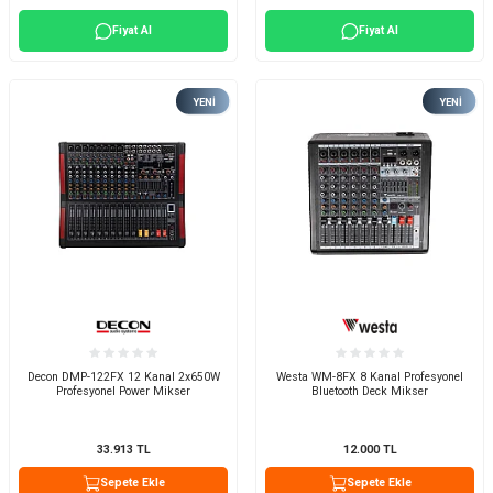
Fiyat Al
Fiyat Al
YENI
YENI
Decon DMP-122FX 12 Kanal 2x650W
Westa WM-8FX 8 Kanal Profesyonel
Profesyonel Power Mikser
Bluetooth Deck Mikser
33.913
TL
12.000
TL
Sepete Ekle
Sepete Ekle