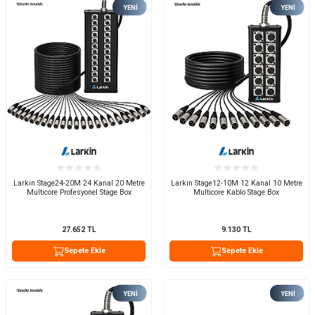
YENI
YENI
Larkin Stage24-20M 24 Kanal 20 Metre
Larkin Stage12-10M 12 Kanal 10 Metre
Multicore Profesyonel Stage Box
Multicore Kablo Stage Box
27.652
TL
9.130
TL
Sepete Ekle
Sepete Ekle
YENI
YENI