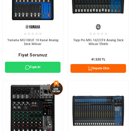
Yamaha MG10XUF 10 Kanal Analog
Topp Pro MXi.1622CFX Analog Deck
Deck Mikser
Mikser Efektli
Fiyat Sorunuz
41.530
TL
Fiyat Al
Sepete Ekle