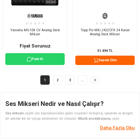
Yamaha MG10X CV Analog Deck
Topp Pro MXi.2422CFX 24 Kanal
Mikser
Analog Deck Mikser
Fiyat Sorunuz
51.494
TL
Fiyat Al
Sepete Ekle
1
2
3
…
Ses Mikseri Nedir ve Nasıl Çalışır?
Ses mikseri
, çeşitli ses kaynaklarından gelen sinyalleri birleştirip, işleyerek ve dengeli
bir şekilde tek bir çıkışa yönlendiren bir cihazdır.
Müzik prodüksiyonu
, canlı
performanslar, radyo yayınları ve film yapımları gibi pek çok alanda kullanılan ses
Daha Fazla Oku
mikserleri, ses mühendisleri ve teknisyenler için vazgeçilmez bir araçtır. Temel işlevi,
mikrofon, enstrüman, CD çalar veya bilgisayar gibi farklı kaynaklardan gelen ses
sinyallerini alarak bunları karıştırmak ve her bir sesin seviyesi, tonlaması ve efektlerini