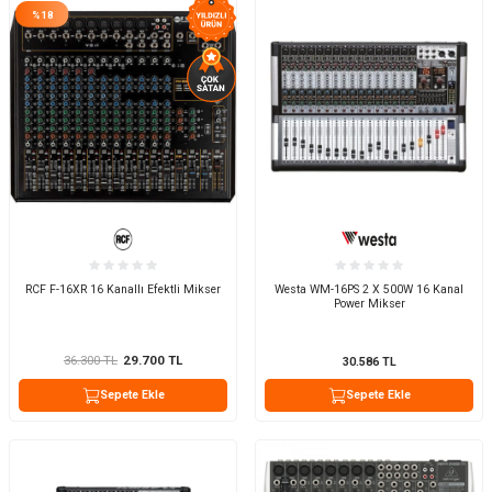
%
18
RCF F-16XR 16 Kanallı Efektli Mikser
Westa WM-16PS 2 X 500W 16 Kanal
Power Mikser
36.300
TL
29.700
TL
30.586
TL
Sepete Ekle
Sepete Ekle