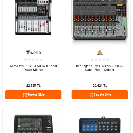
Westa WM-8PS 2 X 500W 8 Kanal
Behringer XENYX QX2222USB 22
Power Mikser
Kanal Efektli Mikser
22.925
TL
20.424
TL
Sepete Ekle
Sepete Ekle