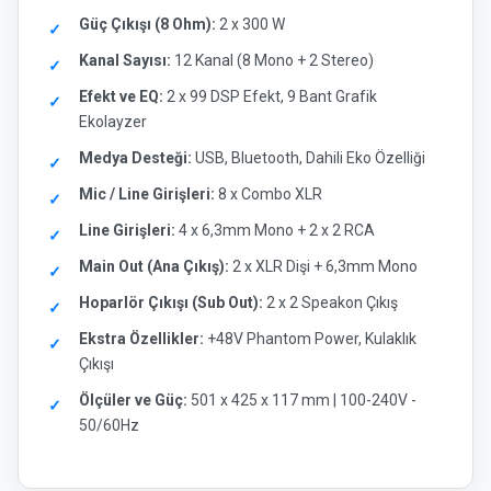
Güç Çıkışı (8 Ohm):
2 x 300 W
Kanal Sayısı:
12 Kanal (8 Mono + 2 Stereo)
Efekt ve EQ:
2 x 99 DSP Efekt, 9 Bant Grafik
Ekolayzer
Medya Desteği:
USB, Bluetooth, Dahili Eko Özelliği
Mic / Line Girişleri:
8 x Combo XLR
Line Girişleri:
4 x 6,3mm Mono + 2 x 2 RCA
Main Out (Ana Çıkış):
2 x XLR Dişi + 6,3mm Mono
Hoparlör Çıkışı (Sub Out):
2 x 2 Speakon Çıkış
Ekstra Özellikler:
+48V Phantom Power, Kulaklık
Çıkışı
Ölçüler ve Güç:
501 x 425 x 117 mm | 100-240V -
50/60Hz