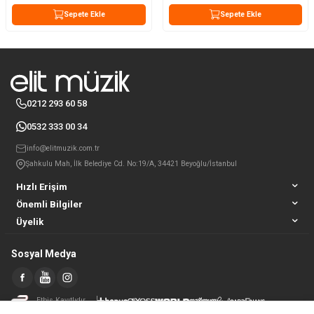
Sepete Ekle
Sepete Ekle
0212 293 60 58
0532 333 00 34
info@elitmuzik.com.tr
Şahkulu Mah, İlk Belediye Cd. No:19/A, 34421 Beyoğlu/İstanbul
Hızlı Erişim
Önemli Bilgiler
Üyelik
Sosyal Medya
Etbis Kayıtlıdır