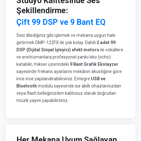
Stüdyo Kalitesinde Ses
Şekillendirme:
Çift 99 DSP ve 9 Bant EQ
Sesi dilediğiniz gibi işlemek ve mekana uygun hale
getirmek DMP-122FX ile çok kolay. Dahili
2 adet 99
DSP (Dijital Sinyal İşleyici) efekt motoru
ile vokallere
ve enstrümanlara profesyonel yankı/eko (echo)
katabilir, mikser üzerindeki
9 Bant Grafik Ekolayzer
sayesinde frekans ayarlarını mekânın akustiğine göre
ince ince yapılandırabilirsiniz. Entegre
USB ve
Bluetooth
modülü sayesinde ise akıllı cihazlarınızdan
veya flash belleğinizden kablosuz olarak doğrudan
müzik yayını yapabilirsiniz.
Her Mekana Uyum Sağlayan