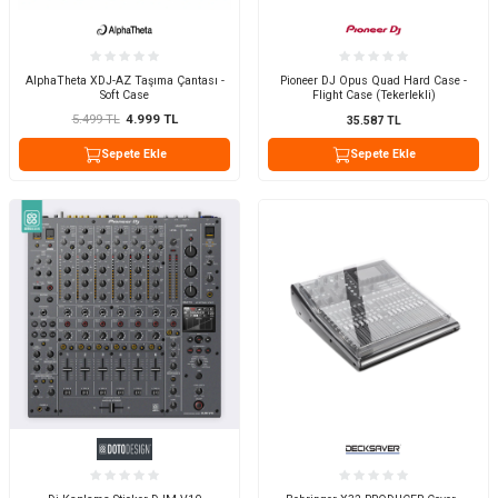
AlphaTheta XDJ-AZ Taşıma Çantası -
Pioneer DJ Opus Quad Hard Case -
Soft Case
Flight Case (Tekerlekli)
5.499
TL
4.999
TL
35.587
TL
Sepete Ekle
Sepete Ekle