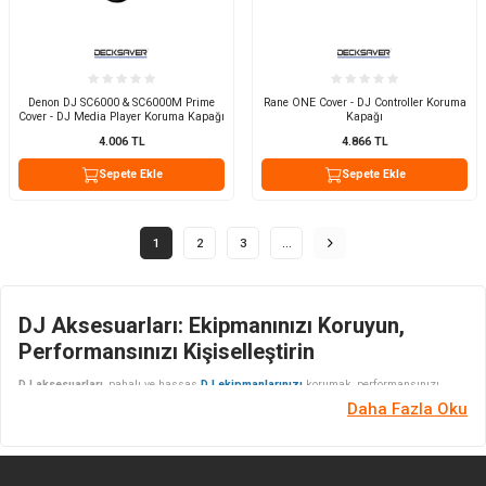
Denon DJ SC6000 & SC6000M Prime
Rane ONE Cover - DJ Controller Koruma
Cover - DJ Media Player Koruma Kapağı
Kapağı
4.006
TL
4.866
TL
Sepete Ekle
Sepete Ekle
1
2
3
…
DJ Aksesuarları: Ekipmanınızı Koruyun,
Performansınızı Kişiselleştirin
DJ aksesuarları
, pahalı ve hassas
DJ ekipmanlarınızı
korumak, performansınızı
daha verimli hale getirmek ve setup’ınıza kişisel bir dokunuş katmak için tasarlanmış
Daha Fazla Oku
hayati bileşenlerdir. Profesyonel bir DJ için bir
DJ controller
veya
CDJ
ne kadar
önemliyse, onu yolda veya sahnede güvende tutacak bir
taşıma çantası
veya toza karşı
koruyacak bir
koruma kapağı
da o kadar önemlidir. Bu kategori, setup’ınızın ömrünü
uzatan ve performansınızı kolaylaştıran tüm tamamlayıcı ürünleri bir araya getirir.