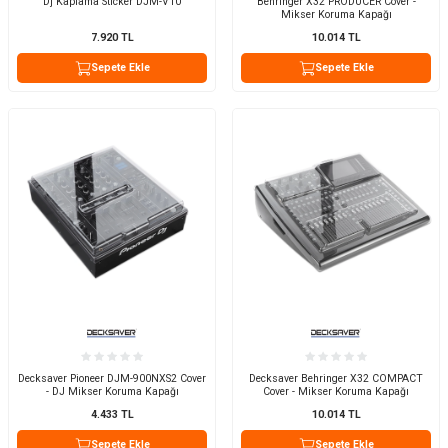
Dj Kaplama Sticker DJM-V10
Behringer X32 PRODUCER Cover -
Mikser Koruma Kapağı
7.920
TL
10.014
TL
Sepete Ekle
Sepete Ekle
Decksaver Pioneer DJM-900NXS2 Cover
Decksaver Behringer X32 COMPACT
- DJ Mikser Koruma Kapağı
Cover - Mikser Koruma Kapağı
4.433
TL
10.014
TL
Sepete Ekle
Sepete Ekle