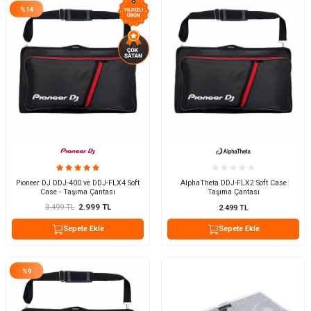
%
14
Pioneer DJ DDJ-400 ve DDJ-FLX4 Soft
AlphaTheta DDJ-FLX2 Soft Case
Case - Taşıma Çantası
Taşıma Çantası
3.499
TL
2.999
TL
2.499
TL
Sepete Ekle
Sepete Ekle
%
9