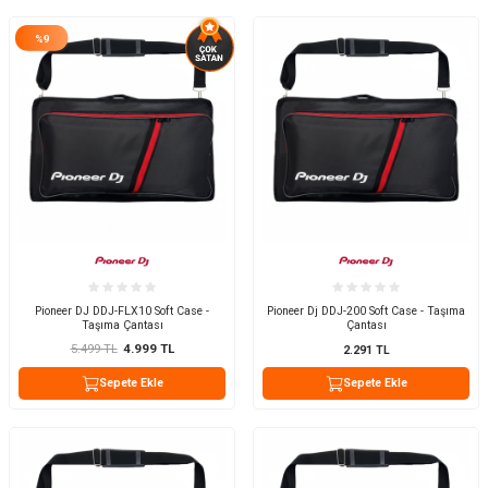
%
9
Pioneer DJ DDJ-FLX10 Soft Case -
Pioneer Dj DDJ-200 Soft Case - Taşıma
Taşıma Çantası
Çantası
5.499
TL
4.999
TL
2.291
TL
Sepete Ekle
Sepete Ekle