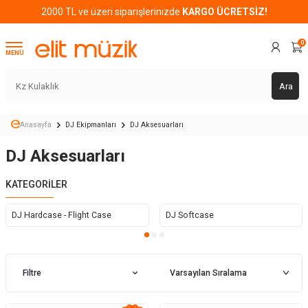
2000 TL ve üzeri siparişlerinizde
KARGO ÜCRETSİZ!
0
MENÜ
Ara
Anasayfa
DJ Ekipmanları
DJ Aksesuarları
DJ Aksesuarları
KATEGORILER
DJ Hardcase - Flight Case
DJ Softcase
Filtre