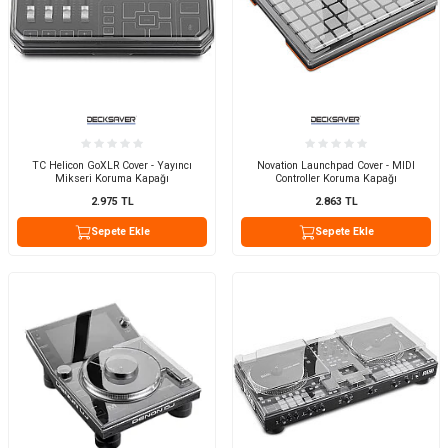
TC Helicon GoXLR Cover - Yayıncı
Novation Launchpad Cover - MIDI
Mikseri Koruma Kapağı
Controller Koruma Kapağı
2.975
TL
2.863
TL
Sepete Ekle
Sepete Ekle