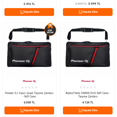
Kapağı
5.499
TL
3.999
TL
5.916
TL
Sepete Ekle
Sepete Ekle
Pioneer DJ Opus Quad Taşıma Çantası
AlphaTheta OMNIS DUO Soft Case -
- Soft Case
Taşıma Çantası
6.500
TL
4.124
TL
Sepete Ekle
Sepete Ekle