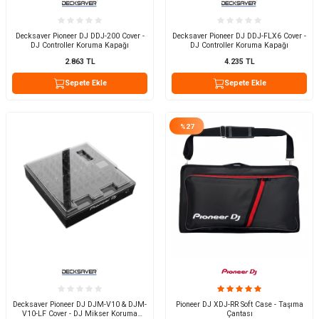
Decksaver Pioneer DJ DDJ-200 Cover -
Decksaver Pioneer DJ DDJ-FLX6 Cover -
DJ Controller Koruma Kapağı
DJ Controller Koruma Kapağı
2.863
TL
4.235
TL
Sepete Ekle
Sepete Ekle
%
27
Decksaver Pioneer DJ DJM-V10 & DJM-
Pioneer DJ XDJ-RR Soft Case - Taşıma
V10-LF Cover - DJ Mikser Koruma
Çantası