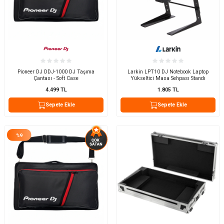
Pioneer DJ DDJ-1000 DJ Taşıma
Larkin LPT10 DJ Notebook Laptop
Çantası - Soft Case
Yükseltici Masa Sehpası Standı
4.499
TL
1.805
TL
Sepete Ekle
Sepete Ekle
%
9