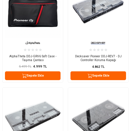
AlphaTheta DDJ-GRV6 Soft Case -
Decksaver Pioneer DDJ-REV7 - DJ
Taşıma Çantası
Controller Koruma Kapağı
5.499
TL
4.999
TL
4.862
TL
Sepete Ekle
Sepete Ekle