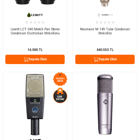
Lewitt LCT 040 Match Pair Stereo
Neumann M 149 Tube Condenser
Condenser Enstrüman Mikrofonu
Mikrofon
16.000
TL
440.550
TL
Sepete Ekle
Sepete Ekle