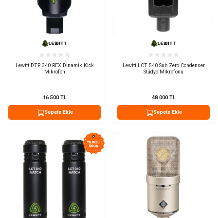
Lewitt DTP 340 REX Dinamik Kick
Lewitt LCT 540 Sub Zero Condenser
Mikrofon
Stüdyo Mikrofonu
16.500
TL
48.000
TL
Sepete Ekle
Sepete Ekle