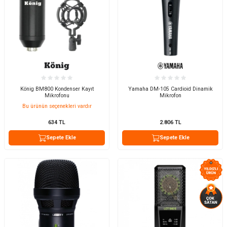
König BM800 Kondenser Kayıt
Yamaha DM-105 Cardioid Dinamik
Mikrofonu
Mikrofon
Bu ürünün seçenekleri vardır
634
TL
2.806
TL
Sepete Ekle
Sepete Ekle