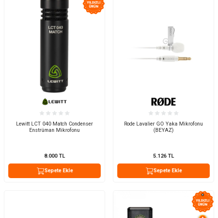
Lewitt LCT 040 Match Condenser
Rode Lavalier GO Yaka Mikrofonu
Enstrüman Mikrofonu
(BEYAZ)
8.000
TL
5.126
TL
Sepete Ekle
Sepete Ekle