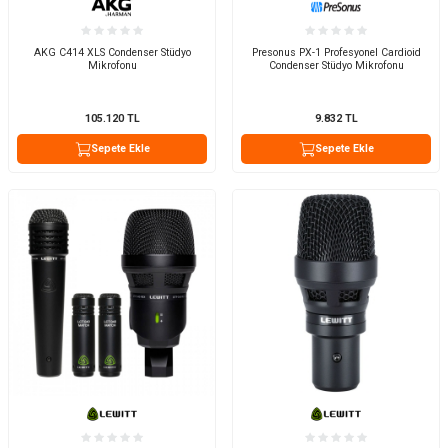
AKG C414 XLS Condenser Stüdyo
Presonus PX-1 Profesyonel Cardioid
Mikrofonu
Condenser Stüdyo Mikrofonu
105.120
TL
9.832
TL
Sepete Ekle
Sepete Ekle