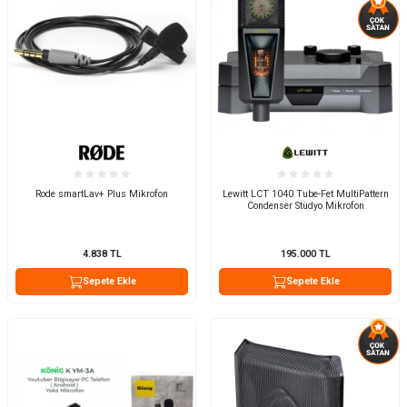
Rode smartLav+ Plus Mikrofon
Lewitt LCT 1040 Tube-Fet MultiPattern
Condenser Stüdyo Mikrofon
4.838
TL
195.000
TL
Sepete Ekle
Sepete Ekle