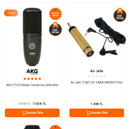
%
12
Av Jefe
Av Jefe TCM-130 YAKA MİKROFONU
AKG P120 Stüdyo Condenser Mikrofon
8.698
TL
7.658
TL
1.498
TL
Sepete Ekle
Sepete Ekle