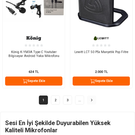
König K-YM3A Type-C Youtuber
Lewitt LCT 50 PSx Manyetik Pop Filtre
Bilgisayar Android Yaka Mikrofonu
634
TL
2.000
TL
Sepete Ekle
Sepete Ekle
1
2
3
…
Sesi En İyi Şekilde Duyurabilen Yüksek
Kaliteli Mikrofonlar