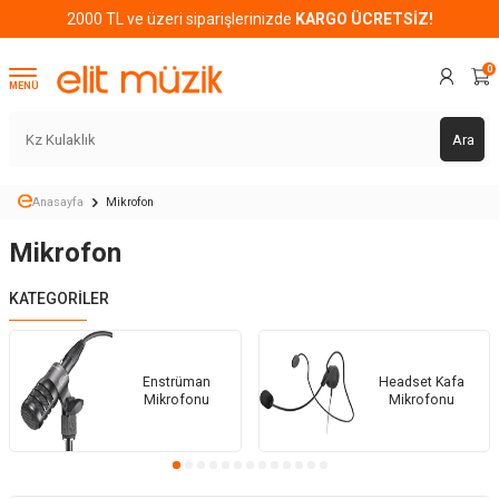
2000 TL ve üzeri siparişlerinizde
KARGO ÜCRETSİZ!
0
MENÜ
Ara
Anasayfa
Mikrofon
Mikrofon
KATEGORILER
Enstrüman
Headset Kafa
Mikrofonu
Mikrofonu