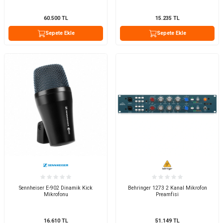
60.500
TL
15.235
TL
Sepete Ekle
Sepete Ekle
Sennheiser E-902 Dinamik Kick
Behringer 1273 2 Kanal Mikrofon
Mikrofonu
Preamfisi
16.610
TL
51.149
TL