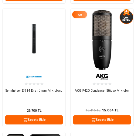
%
8
Sennheiser E 914 Enstrüman Mikrofonu
AKG P420 Condenser Stüdyo Mikrofon
16.416
TL
15.064
TL
29.700
TL
Sepete Ekle
Sepete Ekle