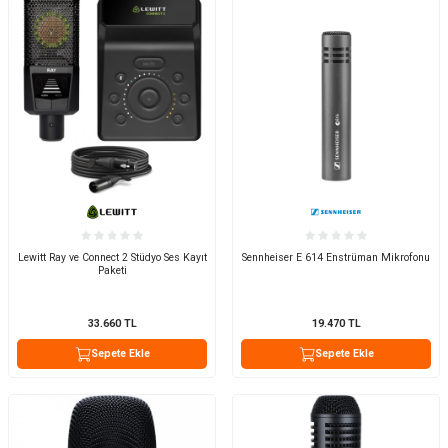
Lewitt Ray ve Connect 2 Stüdyo Ses Kayıt
Sennheiser E 614 Enstrüman Mikrofonu
Paketi
33.660
TL
19.470
TL
Sepete Ekle
Sepete Ekle