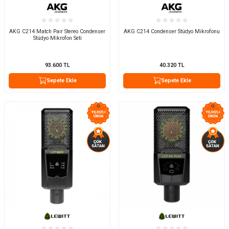
AKG C214 Match Pair Stereo Condenser
AKG C214 Condenser Stüdyo Mikrofonu
Stüdyo Mikrofon Seti
93.600
TL
40.320
TL
Sepete Ekle
Sepete Ekle