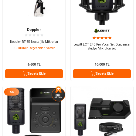
Doppler
Doppler RT-65 Nostaljik Mikrofon
Lewitt LCT 240 Pro Vocal Set Condenser
Bu ürünün seçenekleri vardır
Stüdyo Mikrofon Seti
6.600
TL
10.000
TL
Sepete Ekle
Sepete Ekle
%
5