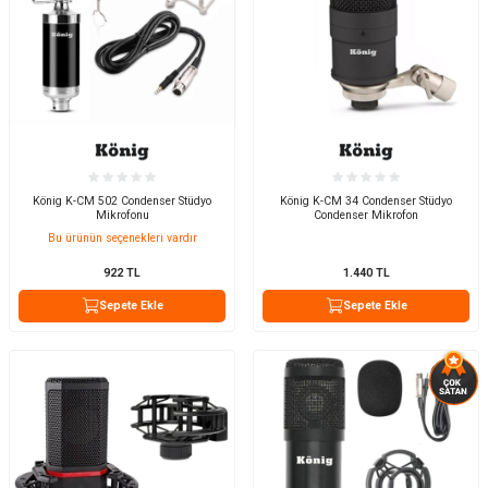
König K-CM 502 Condenser Stüdyo
König K-CM 34 Condenser Stüdyo
Mikrofonu
Condenser Mikrofon
Bu ürünün seçenekleri vardır
922
TL
1.440
TL
Sepete Ekle
Sepete Ekle