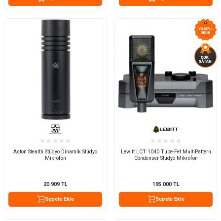
Aston Stealth Stüdyo Dinamik Stüdyo
Lewitt LCT 1040 Tube-Fet MultiPattern
Mikrofon
Condenser Stüdyo Mikrofon
20.909
TL
195.000
TL
Sepete Ekle
Sepete Ekle