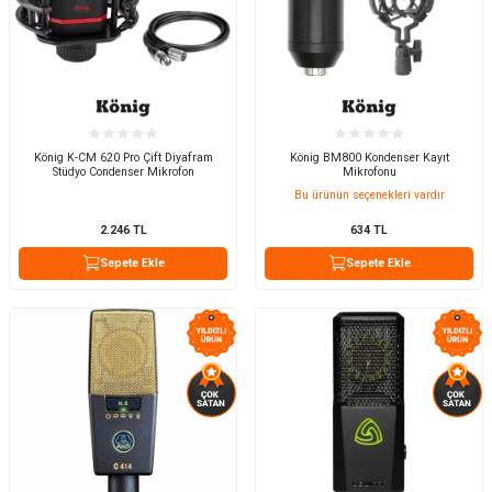
König K-CM 620 Pro Çift Diyafram
König BM800 Kondenser Kayıt
Stüdyo Condenser Mikrofon
Mikrofonu
Bu ürünün seçenekleri vardır
2.246
TL
634
TL
Sepete Ekle
Sepete Ekle