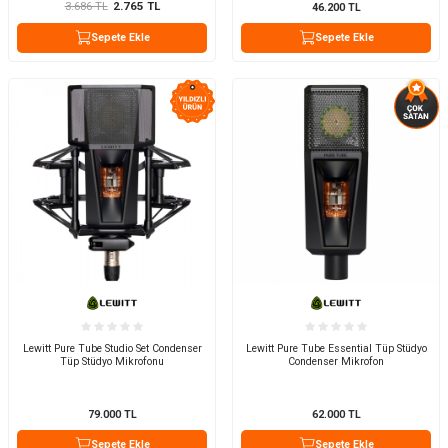
3.686
TL
2.765
TL
46.200
TL
Sepete Ekle
Sepete Ekle
Lewitt Pure Tube Studio Set Condenser
Lewitt Pure Tube Essential Tüp Stüdyo
Tüp Stüdyo Mikrofonu
Condenser Mikrofon
79.000
TL
62.000
TL
Sepete Ekle
Sepete Ekle