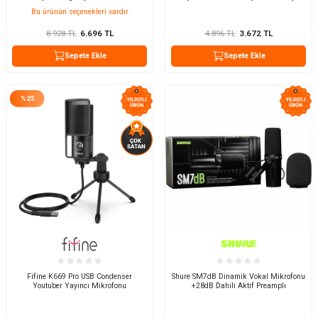
Mikrofon Kayıt Paketi
Bu ürünün seçenekleri vardır
8.928
TL
6.696
TL
4.896
TL
3.672
TL
Sepete Ekle
Sepete Ekle
%
25
Fifine K669 Pro USB Condenser
Shure SM7dB Dinamik Vokal Mikrofonu
Youtuber Yayıncı Mikrofonu
+28dB Dahili Aktif Preamplı