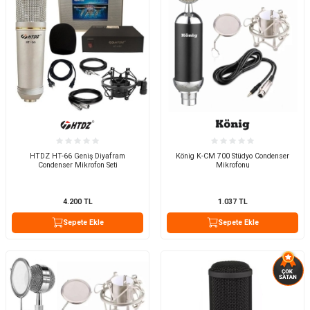
HTDZ HT-66 Geniş Diyafram
König K-CM 700 Stüdyo Condenser
Condenser Mikrofon Seti
Mikrofonu
4.200
TL
1.037
TL
Sepete Ekle
Sepete Ekle