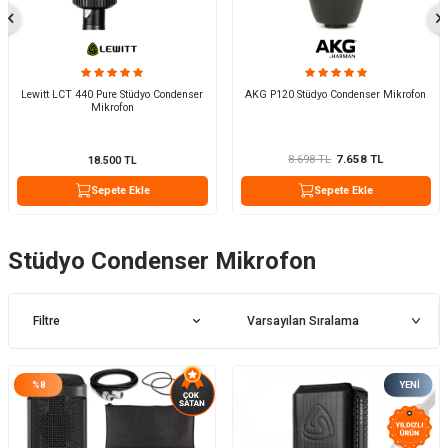
Lewitt LCT 440 Pure Stüdyo Condenser
AKG P120 Stüdyo Condenser Mikrofon
Mikrofon
8.698
TL
7.658
TL
18.500
TL
Sepete Ekle
Sepete Ekle
Stüdyo Condenser Mikrofon
Filtre
%
8
YENI