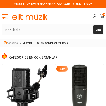
2000 TL ve üzeri siparişlerinizde
KARGO ÜCRETSİZ!
0
MENÜ
Ara
Anasayfa
Mikrofon
Stüdyo Condenser Mikrofon
KATEGORIDE EN ÇOK SATANLAR
%
12