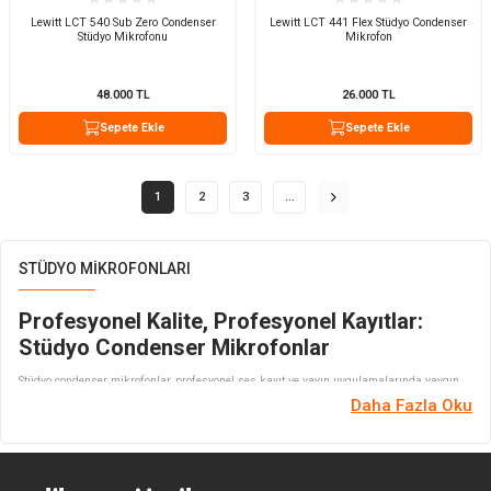
Lewitt LCT 540 Sub Zero Condenser
Lewitt LCT 441 Flex Stüdyo Condenser
Stüdyo Mikrofonu
Mikrofon
48.000
TL
26.000
TL
Sepete Ekle
Sepete Ekle
1
2
3
…
STÜDYO MIKROFONLARI
Profesyonel Kalite, Profesyonel Kayıtlar:
Stüdyo Condenser Mikrofonlar
Stüdyo condenser mikrofonlar, profesyonel ses kayıt ve yayın uygulamalarında yaygın
olarak kullanılan yüksek kaliteli
stüdyo ekipmanları
arasındadır. Bu mikrofonlar daha
Daha Fazla Oku
geniş bir frekans tepkisine ve daha düşük gürültü seviyelerine sahiptir. Gelişmiş
özellikleri ile ses mühendisleri ve sanatçılar arasında popüler olarak kullanılır.
Condenser mikrofon çeşitleri
sesin doğal ve detaylı bir şekilde yakalanmasına
olanak tanır. Bu da kaydedilen sesin daha zengin ve daha canlı olmasını sağlar.