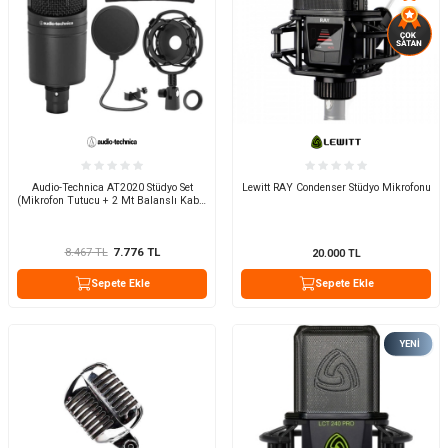
Audio-Technica AT2020 Stüdyo Set
Lewitt RAY Condenser Stüdyo Mikrofonu
(Mikrofon Tutucu + 2 Mt Balanslı Kablo
+ Pop Filtre)
8.467
TL
7.776
TL
20.000
TL
Sepete Ekle
Sepete Ekle
YENI