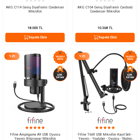
AKG C114 Geniş Diyaframlı Condenser
AKG C104 Geniş Diyaframlı Cardioid
Mikrofon
Condenser Mikrofon
18.000
TL
10.368
TL
Sepete Ekle
Sepete Ekle
%
25
%
25
Fifine Ampligame A9 USB Oyuncu
Fifine T669 USB Mikrofon Kayıt Seti -
Yayıncı Bilgisayar Mikrofon
Yayıncı - Youtuber - Oyuncu - Stüdyo