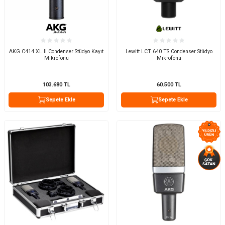
AKG C414 XL II Condenser Stüdyo Kayıt
Lewitt LCT 640 TS Condenser Stüdyo
Mikrofonu
Mikrofonu
103.680
TL
60.500
TL
Sepete Ekle
Sepete Ekle