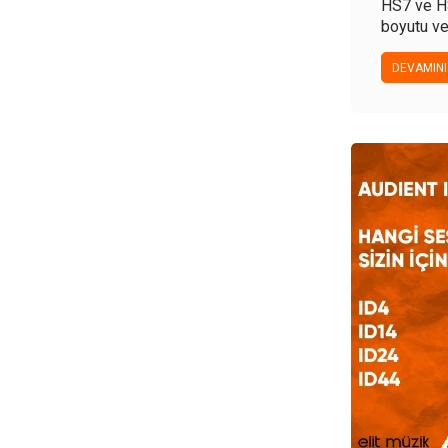
HS7 ve HS
boyutu ve
seçmenize
karar veri
DEVAMINI