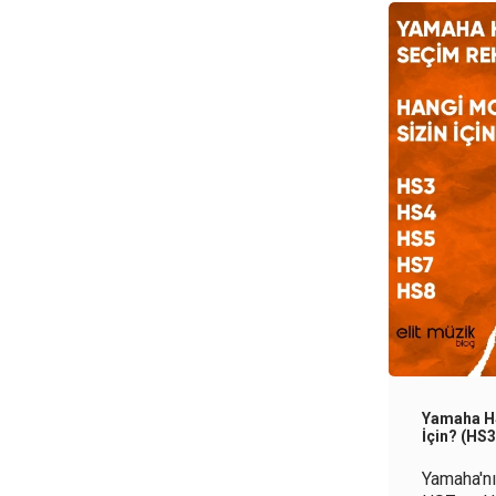
Yamaha HS
İçin? (HS
Yamaha'nı