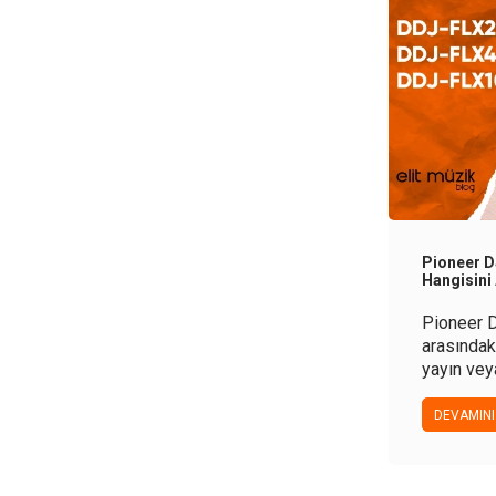
Pioneer D
Hangisini
Pioneer D
arasındaki
yayın vey
uygun con
rehberle b
DEVAMINI