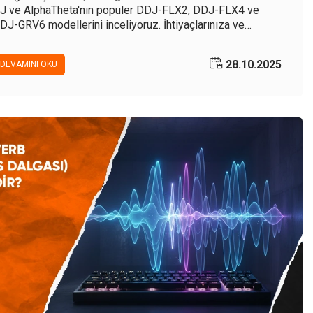
J ve AlphaTheta'nın popüler DDJ-FLX2, DDJ-FLX4 ve
DJ-GRV6 modellerini inceliyoruz. İhtiyaçlarınıza ve
ütçenize en uygun başlangıç DJ setup'ını seçmek için
ehberimizi okuyun.
28.10.2025
DEVAMINI OKU