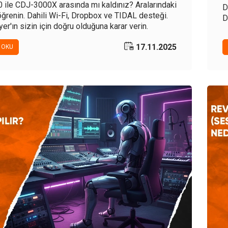
ile CDJ-3000X arasında mı kaldınız? Aralarındaki
D
 öğrenin. Dahili Wi-Fi, Dropbox ve TIDAL desteği.
D
er'ın sizin için doğru olduğuna karar verin.
b
r
17.11.2025
 OKU