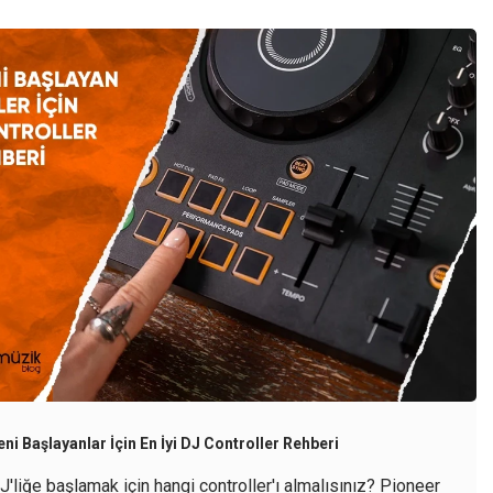
eni Başlayanlar İçin En İyi DJ Controller Rehberi
J'liğe başlamak için hangi controller'ı almalısınız? Pioneer