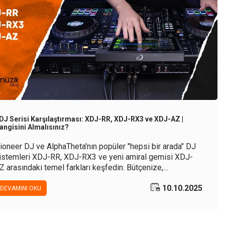
DJ Serisi Karşılaştırması: XDJ-RR, XDJ-RX3 ve XDJ-AZ |
angisini Almalısınız?
ioneer DJ ve AlphaTheta'nın popüler "hepsi bir arada" DJ
istemleri XDJ-RR, XDJ-RX3 ve yeni amiral gemisi XDJ-
Z arasındaki temel farkları keşfedin. Bütçenize,
htiyaçlarınıza ve performans hedeflerinize en uygun
10.10.2025
ontroller'ı seçmenize yardımcı olacak bu kapsamlı
DEVAMINI OKU
ehberle bilinçli bir karar verin.