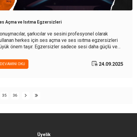
es Açma ve Isıtma Egzersizleri
onuşmacılar, şarkıcılar ve sesini profesyonel olarak
ullanan herkes için ses açma ve ses ısıtma egzersizleri
üyük önem taşır. Egzersizler sadece sesi daha güçlü ve
et hale getirmenin yanı sıra ses tellerini koruyarak olası
asarların önüne geçer.
24.09.2025
DEVAMINI OKU
35
36
Üyelik