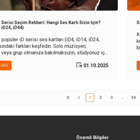
 Serisi Seçim Rehberi: Hangi Ses Kartı Sizin İçin?
S
, iD24, iD44)
K
 popüler iD serisi ses kartları (iD4, iD14, iD24,
k
sındaki farkları keşfedin. Solo müzisyen,
b
 veya grup olmanıza bakılmaksızın, stüdyonuz için
n
ses kartını seçmenize yardımcı olacak bu
h
01.10.2025
ilinçli bir karar verin.
 OKU
1
2
3
…
34
Önemli Bilgiler