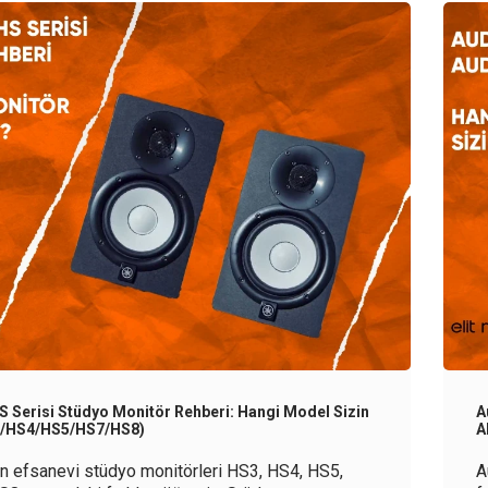
 Serisi Stüdyo Monitör Rehberi: Hangi Model Sizin
A
3/HS4/HS5/HS7/HS8)
A
n efsanevi stüdyo monitörleri HS3, HS4, HS5,
A