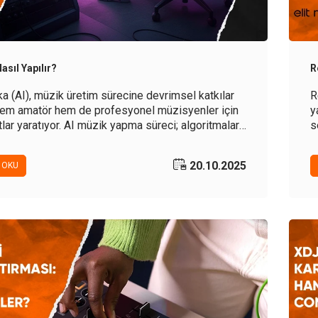
asıl Yapılır?
R
a (AI), müzik üretim sürecine devrimsel katkılar
R
hem amatör hem de profesyonel müzisyenler için
y
tlar yaratıyor. AI müzik yapma süreci; algoritmalar,
s
renimi ve ses analiz teknolojilerinin birleşimiyle
tmeyi mümkün hale getiriyor.
20.10.2025
 OKU