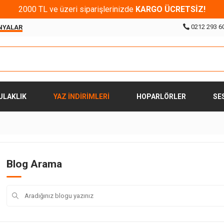
2000 TL ve üzeri siparişlerinizde
KARGO ÜCRETSİZ!
0212 293 6
NYALAR
ULAKLIK
YAZ İNDİRİMLERİ
HOPARLÖRLER
SE
Blog Arama