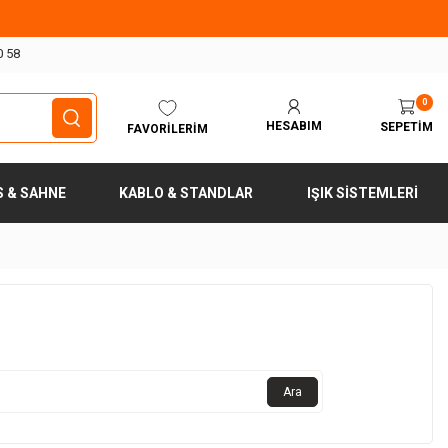
0 58
0
HESABIM
SEPETIM
FAVORILERIM
S & SAHNE
KABLO & STANDLAR
IŞIK SISTEMLERI
Ara