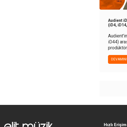
Audient iD
(iD4, iD14
Audient'in
iD44) ara
prodüktör
en doğru 
rehberle b
DEVAMINI
Hızlı Erişim