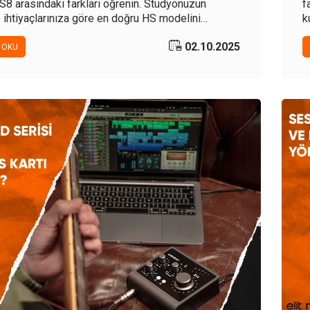
8 arasındaki farkları öğrenin. Stüdyonuzun
f
 ihtiyaçlarınıza göre en doğru HS modelini
k
 yardımcı olacak bu kapsamlı rehberle bilinçli bir
R
02.10.2025
n.
 OKU