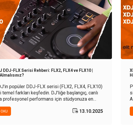
J DDJ-FLX Serisi Rehberi: FLX2, FLX4 ve FLX10 |
X
 Almalısınız?
H
J'in popüler DDJ-FLX serisi (FLX2, FLX4, FLX10)
P
 temel farkları keşfedin. DJ'liğe başlangıç, canlı
s
a profesyonel performans için stüdyonuza en
A
troller'ı seçmenize yardımcı olacak bu kapsamlı
i
13.10.2025
ilinçli bir karar verin.
c
 OKU
r