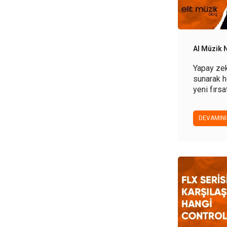
AI Müzik N
Yapay zek
sunarak 
yeni fırsa
makine öğ
müzik üre
DEVAMINI