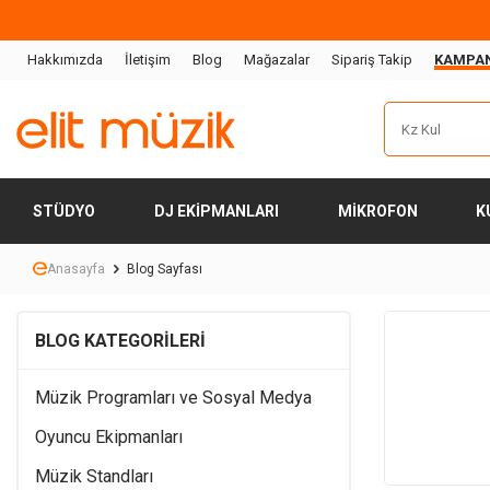
Hakkımızda
İletişim
Blog
Mağazalar
Sipariş Takip
KAMPA
STÜDYO
DJ EKIPMANLARI
MIKROFON
K
Anasayfa
Blog Sayfası
BLOG KATEGORILERI
Müzik Programları ve Sosyal Medya
Oyuncu Ekipmanları
Müzik Standları