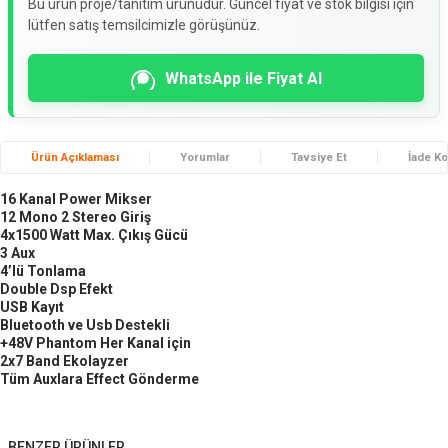
Bu ürün proje/tanıtım ürünüdür. Güncel fiyat ve stok bilgisi için
lütfen satış temsilcimizle görüşünüz.
WhatsApp ile Fiyat Al
Ürün Açıklaması
Yorumlar
Tavsiye Et
İade Ko
16 Kanal Power Mikser
12 Mono 2 Stereo Giriş
4x1500 Watt Max. Çıkış Gücü
3 Aux
4’lü Tonlama
Double Dsp Efekt
USB Kayıt
Bluetooth ve Usb Destekli
+48V Phantom Her Kanal için
2x7 Band Ekolayzer
Tüm Auxlara Effect Gönderme
BENZER ÜRÜNLER