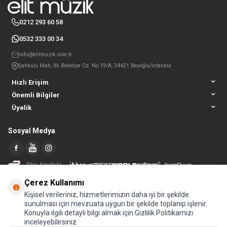
0212 293 60 58
0532 333 00 34
info@elitmuzik.com.tr
Şahkulu Mah, İlk Belediye Cd. No:19/A, 34421 Beyoğlu/İstanbul
Hızlı Erişim
Önemli Bilgiler
Üyelik
Sosyal Medya
Etbis Kayıtlıdır
Çerez Kullanımı
Kişisel verileriniz, hizmetlerimizin daha iyi bir şekilde
sunulması için mevzuata uygun bir şekilde toplanıp işlenir.
Konuyla ilgili detaylı bilgi almak için Gizlilik Politikamızı
inceleyebilirsiniz.