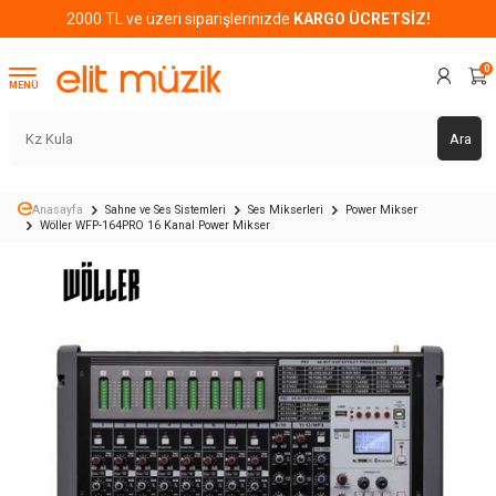
2000 TL ve üzeri siparişlerinizde
KARGO ÜCRETSİZ!
0
MENÜ
Ara
Anasayfa
Sahne ve Ses Sistemleri
Ses Mikserleri
Power Mikser
Wöller WFP-164PRO 16 Kanal Power Mikser