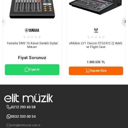
Yamaha DM3 16 Kanal Danteli Dijital
eMotion LV1 Classic STG2412 (2 Adet)
Mikser
ve Flight Case
Fiyat Sorunuz
1.003.535
TL
Fiyat Al
Sepete Ekle
0212 293 60 58
0532 333 00 34
info@elitmuzik.com.tr