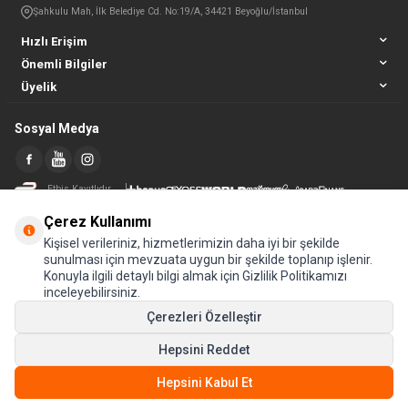
Şahkulu Mah, İlk Belediye Cd. No:19/A, 34421 Beyoğlu/İstanbul
Hızlı Erişim
Önemli Bilgiler
Üyelik
Sosyal Medya
Etbis Kayıtlıdır
Çerez Kullanımı
Kişisel verileriniz, hizmetlerimizin daha iyi bir şekilde
sunulması için mevzuata uygun bir şekilde toplanıp işlenir.
Konuyla ilgili detaylı bilgi almak için Gizlilik Politikamızı
inceleyebilirsiniz.
Çerezleri Özelleştir
Hepsini Reddet
© Tüm hakları saklıdır.
Hepsini Kabul Et
T
-Soft
E-Ticaret
Sistemleriyle Hazırlanmıştır.