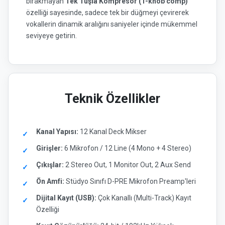
bırakmayan
Tek Tuşla Kompresör (1-knob comp)
özelliği sayesinde, sadece tek bir düğmeyi çevirerek
vokallerin dinamik aralığını saniyeler içinde mükemmel
seviyeye getirin.
Teknik Özellikler
Kanal Yapısı:
12 Kanal Deck Mikser
Girişler:
6 Mikrofon / 12 Line (4 Mono + 4 Stereo)
Çıkışlar:
2 Stereo Out, 1 Monitor Out, 2 Aux Send
Ön Amfi:
Stüdyo Sınıfı D-PRE Mikrofon Preamp'leri
Dijital Kayıt (USB):
Çok Kanallı (Multi-Track) Kayıt
Özelliği