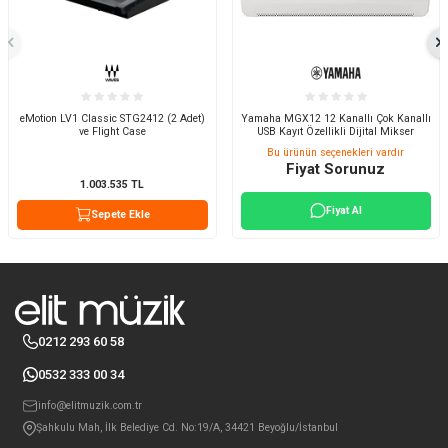
eMotion LV1 Classic STG2412 (2 Adet)
Yamaha MGX12 12 Kanallı Çok Kanallı
ve Flight Case
USB Kayıt Özellikli Dijital Mikser
Bu ürünün seçenekleri vardır
Fiyat Sorunuz
1.003.535
TL
Fiyat Al
Sepete Ekle
0212 293 60 58
0532 333 00 34
info@elitmuzik.com.tr
Şahkulu Mah, İlk Belediye Cd. No:19/A, 34421 Beyoğlu/İstanbul