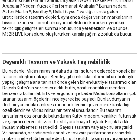
endüstrisinden - ilham alarak başladık. Neden Yüksek Performanslı
Arabalar? Neden Yüksek Performanslı Arabalar? Bunun nedeni,
Aston Martin *, Bentley *, Rolls Royce * ve diğer önde gelen
üreticilerdeki tasarım ekipleri, aynı anda değer verilen markalarının
hissini, özünü ve somut olmayan niteliklerini korurken, yenilikçi
teknolojik gelişmeleri sunma konusunda yeteneklidir. Ve özünde,
M32R LIVE konsolunu oluştururken karşılaştığımız zorluk da budur.
Dayanıklı Tasarım ve Yüksek Taşınabilirlik
Bu nedenle, Midas mirasını daha da ileri götüren geleceğe yönelik bir
tasarım oluşturmak için, Bentley gibi ünlü lüks otomobil üreticileriyle
yaptığı çalışmalarla tanınan önde gelen bir endüstriyel tasarımcı olan
Rajesh Kutty'nin yardımını aldık. Kutty, basit, mantıklı düzenden
benzersiz kullanılabilirlik ve ergonomiye kadar Midas konsollarını çok
aranan tasarım öğelerini inceleyerek işe başladı. Bunlar, dünyanın
dört bir yanındaki canlı ses mühendislerinin güvenmeye başladığı
özelliklerdir ve Midas mirasının temel unsurlarıdır. Bu tasarım
unsurlarını göz önünde bulunduran Kutty, modern, yenilikçi, fütüristik
ve şaşırtıcı derecede zarif bir stil yaratmaya başladı. Birçok farklı
inşaat malzemesi test edildi. Sayısız tasarım varyasyonu araştırıldı.
Ve sonunda, aerodinamik sanat ve tavizsiz performans arasındaki
mükemmel evliliği temsil eden bir stil seçildi. Tasarım aynı zamanda