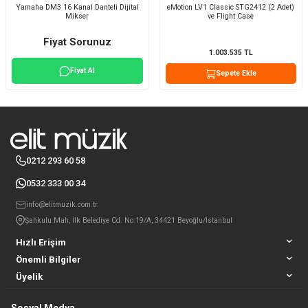
Yamaha DM3 16 Kanal Danteli Dijital
eMotion LV1 Classic STG2412 (2 Adet)
Mikser
ve Flight Case
Fiyat Sorunuz
1.003.535
TL
Fiyat Al
Sepete Ekle
0212 293 60 58
0532 333 00 34
info@elitmuzik.com.tr
Şahkulu Mah, İlk Belediye Cd. No:19/A, 34421 Beyoğlu/İstanbul
Hızlı Erişim
Önemli Bilgiler
Üyelik