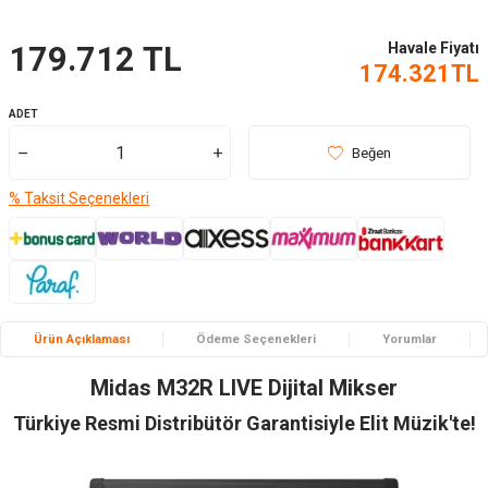
Havale Fiyatı
179.712
TL
174.321
TL
ADET
Beğen
% Taksit Seçenekleri
Ürün Açıklaması
Ödeme Seçenekleri
Yorumlar
Midas M32R LIVE Dijital Mikser
Türkiye Resmi Distribütör Garantisiyle Elit Müzik'te!