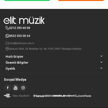
0212 293 60 58
0532 333 00 34
info@elitmuzik.com.tr
Şahkulu Mah, İlk Belediye Cd. No:19/A, 34421 Beyoğlu/İstanbul
Hızlı Erişim
Önemli Bilgiler
Üyelik
Sosyal Medya
Etbis Kayıtlıdır