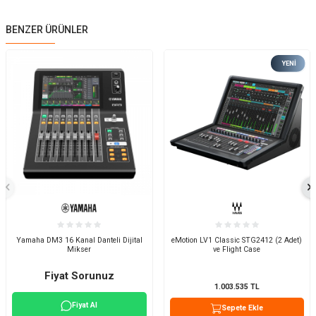
BENZER ÜRÜNLER
YENI
Yamaha DM3 16 Kanal Danteli Dijital
eMotion LV1 Classic STG2412 (2 Adet)
Mikser
ve Flight Case
Fiyat Sorunuz
1.003.535
TL
Fiyat Al
Sepete Ekle