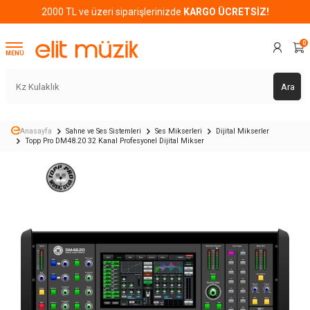
2000 TL ve üzeri siparişlerinizde
KARGO ÜCRETSİZ!
0
MENÜ
Ara
Anasayfa
Sahne ve Ses Sistemleri
Ses Mikserleri
Dijital Mikserler
Topp Pro DM48.20 32 Kanal Profesyonel Dijital Mikser