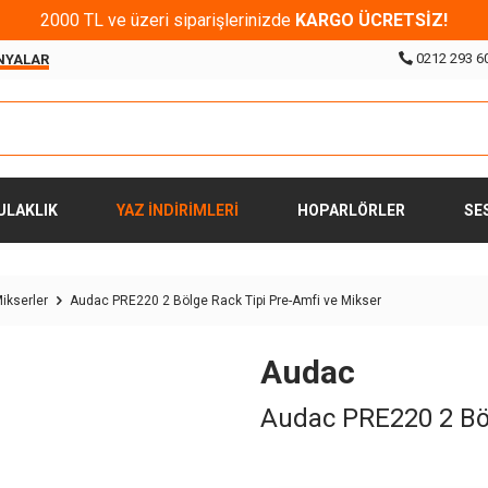
2000 TL ve üzeri siparişlerinizde
KARGO ÜCRETSİZ!
0212 293 6
NYALAR
ULAKLIK
YAZ İNDİRİMLERİ
HOPARLÖRLER
SE
ikserler
Audac PRE220 2 Bölge Rack Tipi Pre-Amfi ve Mikser
Audac
Audac PRE220 2 Böl