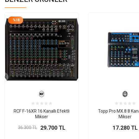
%
18
RCF F-16XR 16 Kanallı Efektli
Topp Pro MX.8 8 Kan
Mikser
Mikser
29.700
TL
17.280
TL
36.300
TL