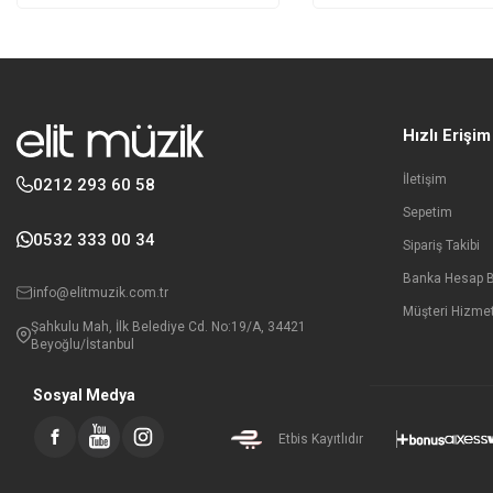
Hızlı Erişim
İletişim
0212 293 60 58
Sepetim
0532 333 00 34
Sipariş Takibi
Banka Hesap Bi
info@elitmuzik.com.tr
Müşteri Hizmet
Şahkulu Mah, İlk Belediye Cd. No:19/A, 34421
Beyoğlu/İstanbul
Sosyal Medya
Etbis Kayıtlıdır