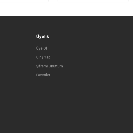
Üyelik
Üye Ol
Giriş Yap
Şifremi Unuttum
Favoriler