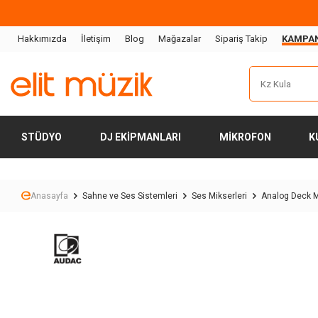
Hakkımızda
İletişim
Blog
Mağazalar
Sipariş Takip
KAMPA
STÜDYO
DJ EKIPMANLARI
MIKROFON
K
Anasayfa
Sahne ve Ses Sistemleri
Ses Mikserleri
Analog Deck M