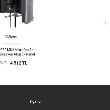
 PF32 MK2 Mikrofon Ses
İzolasyon Akustik Paneli
4.512
TL
76
TL
Üyelik