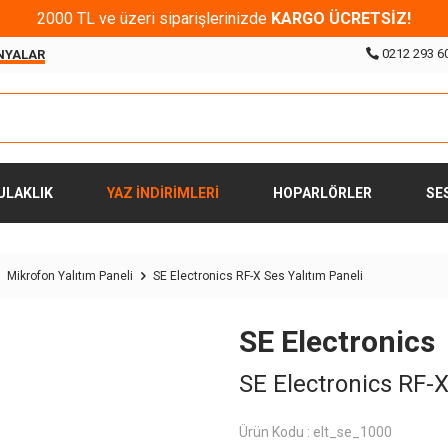
2000 TL ve üzeri siparişlerinizde
KARGO ÜCRETSİZ!
0212 293 6
NYALAR
ULAKLIK
YAZ İNDİRİMLERİ
HOPARLÖRLER
SE
Mikrofon Yalıtım Paneli
SE Electronics RF-X Ses Yalıtım Paneli
SE Electronics
SE Electronics RF-X
Ürün Kodu :
elt_se_1000