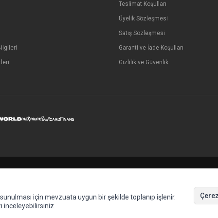
Teslimat Koşulları
Üyelik Sözleşmesi
Satış Sözleşmesi
lgileri
Garanti ve İade Koşulları
leri
Gizlilik ve Güvenlik
Çerez
de sunulması için mevzuata uygun bir şekilde toplanıp işlenir.
ı inceleyebilirsiniz.
T
-Soft
E-Ticaret
Sistemleriyle Hazırlanmıştır.