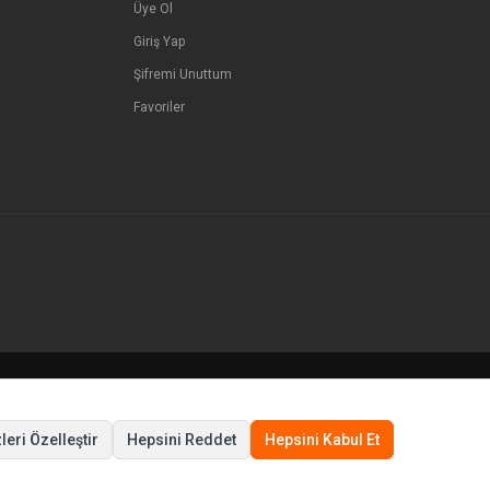
Üye Ol
Giriş Yap
Şifremi Unuttum
Favoriler
© Tüm hakları saklıdır.
leri Özelleştir
Hepsini Reddet
Hepsini Kabul Et