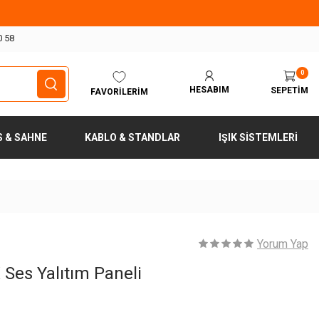
0 58
0
HESABIM
SEPETIM
FAVORILERIM
S & SAHNE
KABLO & STANDLAR
IŞIK SISTEMLERI
Yorum Yap
 Ses Yalıtım Paneli