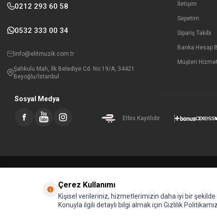
İletişim
0212 293 60 58
Sepetim
0532 333 00 34
Sipariş Takibi
Banka Hesap Bi
info@elitmuzik.com.tr
Müşteri Hizmet
Şahkulu Mah, İlk Belediye Cd. No:19/A, 34421
Beyoğlu/İstanbul
Sosyal Medya
Etbis Kayıtlıdır
Çerez Kullanımı
Kişisel verileriniz, hizmetlerimizin daha iyi bir şekil
Konuyla ilgili detaylı bilgi almak için Gizlilik Politikamız