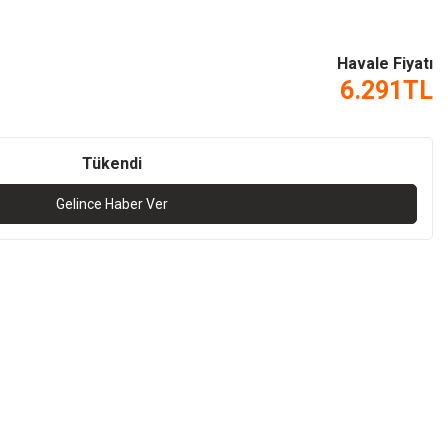
Havale Fiyatı
6.291
TL
Tükendi
Gelince Haber Ver