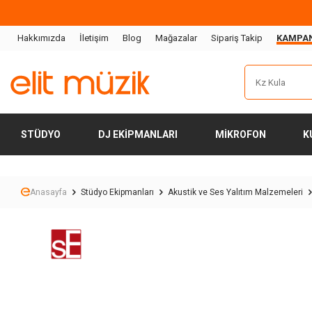
Hakkımızda
İletişim
Blog
Mağazalar
Sipariş Takip
KAMPA
STÜDYO
DJ EKIPMANLARI
MIKROFON
K
Anasayfa
Stüdyo Ekipmanları
Akustik ve Ses Yalıtım Malzemeleri