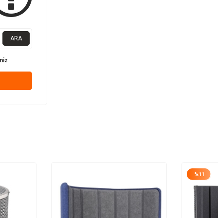
ARA
niz
%
11