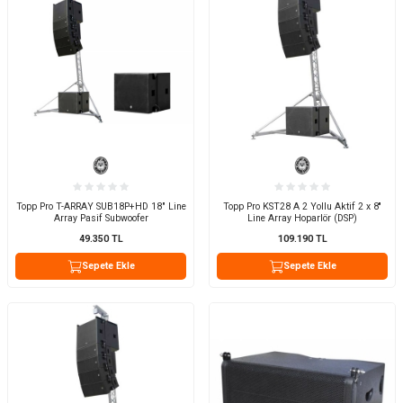
Topp Pro T-ARRAY SUB18P+HD 18" Line
Topp Pro KST28 A 2 Yollu Aktif 2 x 8''
Array Pasif Subwoofer
Line Array Hoparlör (DSP)
49.350
TL
109.190
TL
Sepete Ekle
Sepete Ekle