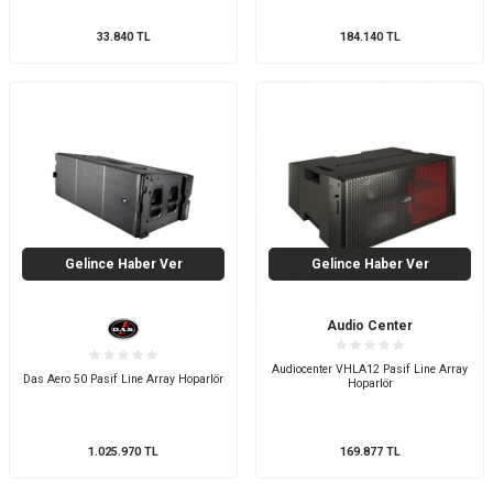
33.840
TL
184.140
TL
Gelince Haber Ver
Gelince Haber Ver
Audio Center
Audiocenter VHLA12 Pasif Line Array
Das Aero 50 Pasif Line Array Hoparlör
Hoparlör
1.025.970
TL
169.877
TL