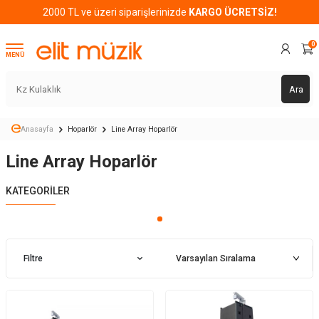
2000 TL ve üzeri siparişlerinizde
KARGO ÜCRETSİZ!
0
MENÜ
Ara
Anasayfa
Hoparlör
Line Array Hoparlör
Line Array Hoparlör
KATEGORILER
Filtre