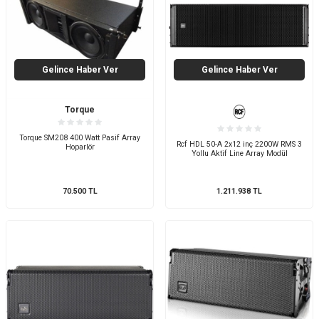
Gelince Haber Ver
Gelince Haber Ver
Torque
Torque SM208 400 Watt Pasif Array
Rcf HDL 50-A 2x12 inç 2200W RMS 3
Hoparlör
Yollu Aktif Line Array Modül
70.500
TL
1.211.938
TL