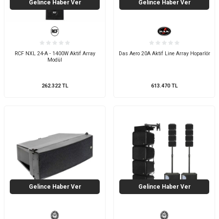
Gelince Haber Ver
Gelince Haber Ver
RCF NXL 24-A - 1400W Aktif Array
Das Aero 20A Aktif Line Array Hoparlör
Modül
262.322
TL
613.470
TL
Gelince Haber Ver
Gelince Haber Ver