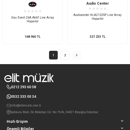
Audio Center
Audiocenter KLA212DSP Line Array
Das Event 26A Aktif Line Array
Hoparlör
Hoparlör
168.960
TL
327.233
TL
1
2
0212 293 60 58
0532 333 00 34
info@elitmuzik.com.tr
Şahkulu Mah, İlk Belediye Cd. No:19/A, 34421 Beyoğlu/İstanbul
Hızlı Erişim
Önemli Bilgiler