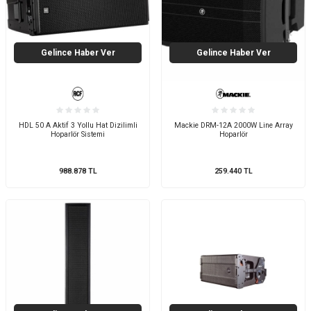
Gelince Haber Ver
Gelince Haber Ver
HDL 50 A Aktif 3 Yollu Hat Dizilimli
Mackie DRM-12A 2000W Line Array
Hoparlör Sistemi
Hoparlör
988.878
TL
259.440
TL