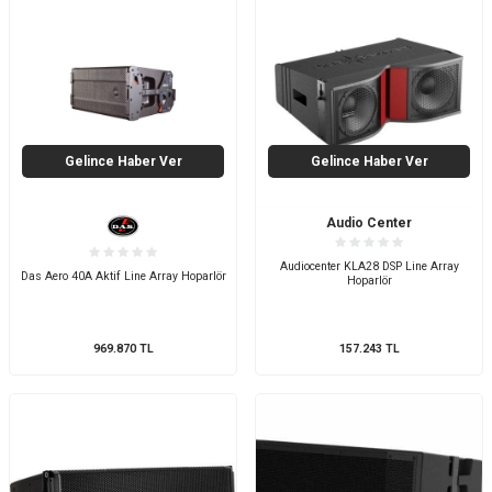
Gelince Haber Ver
Gelince Haber Ver
Audio Center
Audiocenter KLA28 DSP Line Array
Das Aero 40A Aktif Line Array Hoparlör
Hoparlör
969.870
TL
157.243
TL