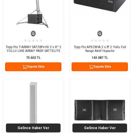
Topp Pro T-ARRAY SAT28P+HD 2 x 8 '' 2
Topp Pro APX28HA 2 x 8'' 2 Yollu Full
YOLLU LINE ARRAY PASİF SATTELITE
Range Aktif Hoparlör
73.602
TL
143.087
TL
Sepete Ekle
Sepete Ekle
Gelince Haber Ver
Gelince Haber Ver