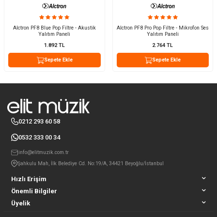
Alctron PF8 Blue Pop Filtre - Akustik
Alctron PF8 Pro Pop Filtre - Mikrofon Ses
Yalıtım Paneli
Yalıtım Paneli
1.892
TL
2.764
TL
Sepete Ekle
Sepete Ekle
0212 293 60 58
0532 333 00 34
info@elitmuzik.com.tr
Şahkulu Mah, İlk Belediye Cd. No:19/A, 34421 Beyoğlu/İstanbul
Hızlı Erişim
Önemli Bilgiler
Üyelik