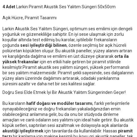
4 Adet
Larkin Piramit Akustik Ses Yalıtım Süngeri 50x50cm
Açık Hücre, Piramit Tasarımı
Larkin Akustik Ses Yalıtım Süngeri, optimum ses emilimi için dengeli
yoğunluk ve gözenekliliğe sahiptir. En iyi sese ulaşmak için zorlu
koşullar altında test edilmiş bu karolar, işitilebilir frekansların
çoğunda
sesi iyileştirdiği bilinen
, özenle seçilmiş bir açık hücreli
poliüretan köpükten oluşur. Bu akustik paneller, yüzey alanını artıran
ve karşılığında dağılma ve emilimi en üst düzeye çıkararak
orta ila
yüksek frekanslar
için en etkili hale getiren bir piramit stilinde
kesilmiştir.Piramit akustik ses yalıtım süngeri, yüksek performanslı
bir ses yalıtım malzemesidir. Piramit şekli sayesinde, ses dalgalarının
yüzey alanı üzerinde dağılımını artırarak, odadaki yankılanma
süresini azaltır ve daha net bir ses kalitesi sağlar.
Doğru Sesi Elde Etmek İyi Bir Akustik Yalıtım Süngerinden Geçer!
Bu karoların
hafif doğası ve modüler tasarımı
, farklı yerleşimlerle
oynayabileceğiniz ve doğru frekansları yakaladığınızdan emin
olabileceğiniz anlamına gelir, bu da onu bir stüdyoda dinleme
amaçları ve canlı odaların ses yalıtımı için ideal hale getirir. Bu akustik
köpük setleri, saptırılan sesi azaltmak ve dolayısıyla açık alanlarda
akustiği iyileştirmek
için tavanlarda da kullanılabilir. Hassas
piramit
tarzı
bir kaplama için makine kesimli bu koyu gri akustik paneller, tek