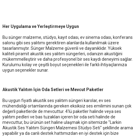
Her Uygulama ve Yerleştirmeye Uygun
Bu sünger malzeme, stüdyo, kayıt odası, ev sinema odası, konferans
salonu gibi ses yalıtımı gerektiren alanlarda kullanılmak üzere
tasarlanmıştır. Sünger Malzeme güvenli ve dayanıklıdır. Yüksek
kaliteli piramit akustik ses yalıtım süngerleri, odanızın akustiğini
mükemmelleştirir ve daha profesyonel bir ses kaydı deneyimi sağlar.
Kurulumu kolay ve çeşitli boyut seçenekleri ile farklı ihtiyaçlarınıza
uygun seçenekler sunar.
Akustik Yalıtım İçin Oda Setleri ve Mevcut Paketler
Bu uygun fiyatlı akustik ses yalıtım süngeri karolar, ev ses
mühendisliği ortamlarında gereken eksiksiz ses emilimini sunan çok
değerli paketlerde de mevcuttur. 4'lü paketler halinde veya ses
yalıtım pedleri ve bas tuzakları içeren bir oda seti halinde de
mevcuttur, bu ürünün set haline ulaşmak için sitemizde "Larkin
Akustik Ses Yalıtım Süngeri Malzemesi Stüdyo Seti" şekllinde arama
yapabilir ya da canlı destek hattımızdan en iyi destek için bize