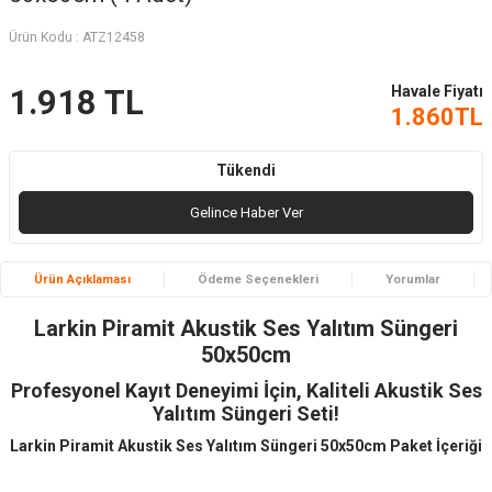
Ürün Kodu :
ATZ12458
Havale Fiyatı
1.918
TL
1.860
TL
Tükendi
Gelince Haber Ver
Ürün Açıklaması
Ödeme Seçenekleri
Yorumlar
Larkin Piramit Akustik Ses Yalıtım Süngeri
50x50cm
Profesyonel Kayıt Deneyimi İçin, Kaliteli Akustik Ses
Yalıtım Süngeri Seti!
Larkin Piramit Akustik Ses Yalıtım Süngeri 50x50cm Paket İçeriği