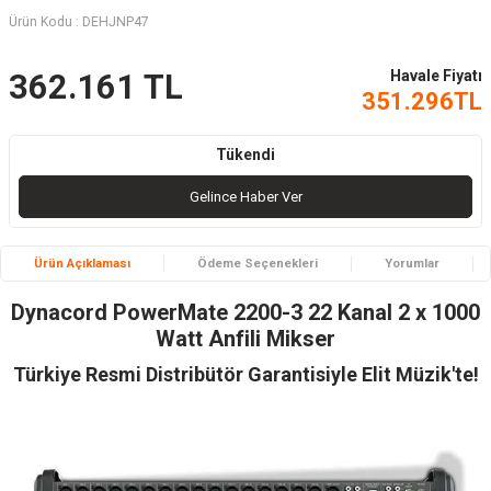
Ürün Kodu :
DEHJNP47
Havale Fiyatı
362.161
TL
351.296
TL
Tükendi
Gelince Haber Ver
Ürün Açıklaması
Ödeme Seçenekleri
Yorumlar
Dynacord PowerMate 2200-3 22 Kanal 2 x 1000
Watt Anfili Mikser
Türkiye Resmi Distribütör Garantisiyle Elit Müzik'te!