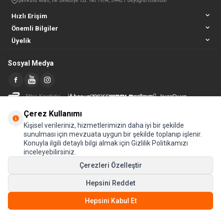
Şahkulu Mah, İlk Belediye Cd. No:19/A, 34421 Beyoğlu/İstanbul
Hızlı Erişim
Önemli Bilgiler
Üyelik
Sosyal Medya
Etbis Kayıtlıdır
Çerez Kullanımı
Kişisel verileriniz, hizmetlerimizin daha iyi bir şekilde
sunulması için mevzuata uygun bir şekilde toplanıp işlenir.
Konuyla ilgili detaylı bilgi almak için Gizlilik Politikamızı
inceleyebilirsiniz.
Çerezleri Özelleştir
Hepsini Reddet
© Tüm hakları saklıdır.
Hepsini Kabul Et
T
-Soft
E-Ticaret
Sistemleriyle Hazırlanmıştır.