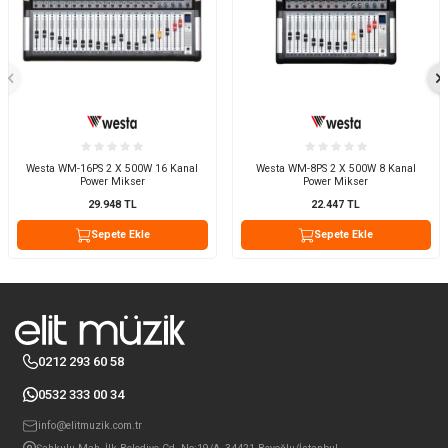
Westa WM-16PS 2 X 500W 16 Kanal
Westa WM-8PS 2 X 500W 8 Kanal
Power Mikser
Power Mikser
29.948
TL
22.447
TL
Sepete Ekle
Sepete Ekle
0212 293 60 58
0532 333 00 34
info@elitmuzik.com.tr