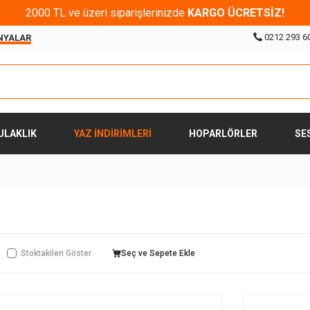
2000 TL ve üzeri siparişlerinizde
KARGO ÜCRETSİZ!
0212 293 6
NYALAR
ULAKLIK
YAZ İNDİRİMLERİ
HOPARLÖRLER
SE
Stoktakileri Göster
Seç ve Sepete Ekle