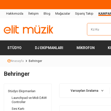
Hakkımızda
İletişim
Blog
Mağazalar
Sipariş Takip
KAMPA
STÜDYO
DJ EKIPMANLARI
MIKROFON
K
Anasayfa
Behringer
Behringer
Stüdyo Ekipmanları
Launchpad ve Midi DAW
Controller
Ses Kartı