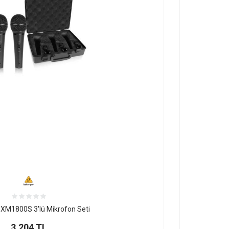
 XM1800S 3'lü Mikrofon Seti
3.204
TL