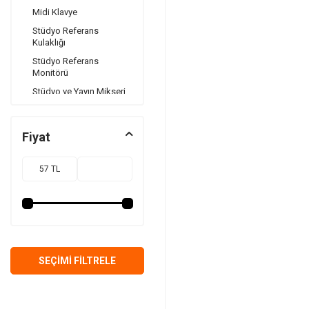
Midi Klavye
Stüdyo Referans
Kulaklığı
Stüdyo Referans
Monitörü
Stüdyo ve Yayın Mikseri
Ses Kayıt Cihazı
Sinyal İşlemciler
Fiyat
Synthesizer ve Drum
Machine
Monitör Kontrol Ünitesi
Stüdyo Kayıt Setleri
Preamp
Hoparlör
Hoparlör Kılıfı - Soft
SEÇIMI FILTRELE
Case
Subbass Hoparlör
Aktif Hoparlör