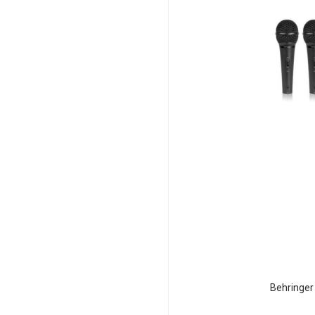
Kablolu Dinamik
Mikrofon
USB Mikrofon
Enstrüman Mikrofonu
Shotgun Mikrofon
Masa Mikrofonu
Kablosuz Telsiz
Mikrofon
Mikrofon Aksesuarları
Mikrofon Amfisi
Seslendirme ve Acil Anons
Sistemleri
Konferans Sistemleri
Kulaklık
Kulak Üstü Kulaklık
Kulak İçi Kulaklık
Behringer
Bluetooth ve Kablosuz
Kulaklık