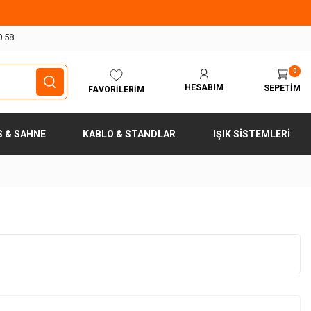
0 58
0
HESABIM
SEPETIM
FAVORILERIM
S & SAHNE
KABLO & STANDLAR
IŞIK SISTEMLERI