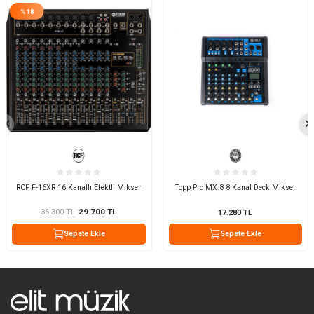
%
18
RCF F-16XR 16 Kanallı Efektli Mikser
Topp Pro MX.8 8 Kanal Deck Mikser
36.300
TL
29.700
TL
17.280
TL
Sepete Ekle
Sepete Ekle