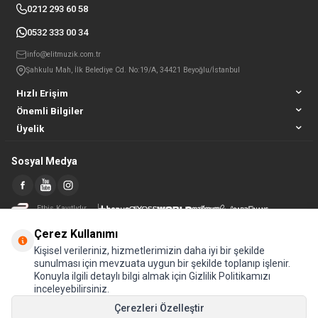
0212 293 60 58
0532 333 00 34
info@elitmuzik.com.tr
Şahkulu Mah, İlk Belediye Cd. No:19/A, 34421 Beyoğlu/İstanbul
Hızlı Erişim
Önemli Bilgiler
Üyelik
Sosyal Medya
Etbis Kayıtlıdır
Çerez Kullanımı
Kişisel verileriniz, hizmetlerimizin daha iyi bir şekilde
sunulması için mevzuata uygun bir şekilde toplanıp işlenir.
Konuyla ilgili detaylı bilgi almak için Gizlilik Politikamızı
inceleyebilirsiniz.
Çerezleri Özelleştir