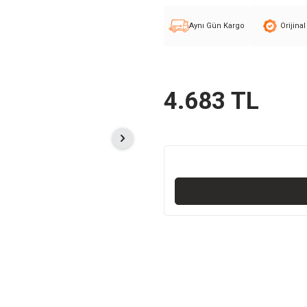
Aynı Gün Kargo
Orijina
4.683
TL