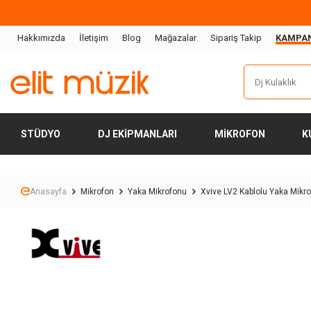
Hakkımızda
İletişim
Blog
Mağazalar
Sipariş Takip
KAMPA
STÜDYO
DJ EKIPMANLARI
MIKROFON
K
Anasayfa
Mikrofon
Yaka Mikrofonu
Xvive LV2 Kablolu Yaka Mikr