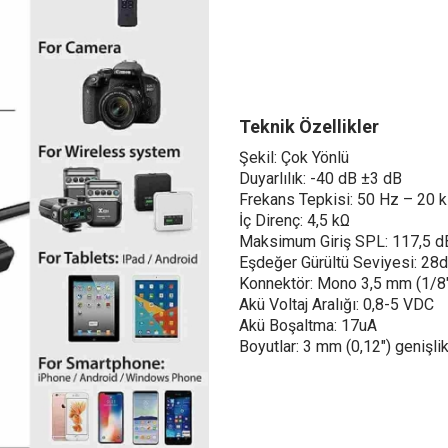
Teknik Özellikler
Şekil: Çok Yönlü
Duyarlılık: -40 dB ±3 dB
Frekans Tepkisi: 50 Hz – 20 
İç Direnç: 4,5 kΩ
Maksimum Giriş SPL: 117,5 
Eşdeğer Gürültü Seviyesi: 28
Konnektör: Mono 3,5 mm (1/8
Akü Voltaj Aralığı: 0,8-5 VDC
Akü Boşaltma: 17uA
Boyutlar: 3 mm (0,12") genişlik