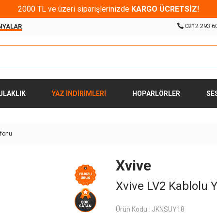
2000 TL ve üzeri siparişlerinizde
KARGO ÜCRETSİZ!
0212 293 6
NYALAR
ULAKLIK
YAZ İNDİRİMLERİ
HOPARLÖRLER
SE
ofonu
Xvive
Xvive LV2 Kablolu 
Ürün Kodu :
JKNSUY18