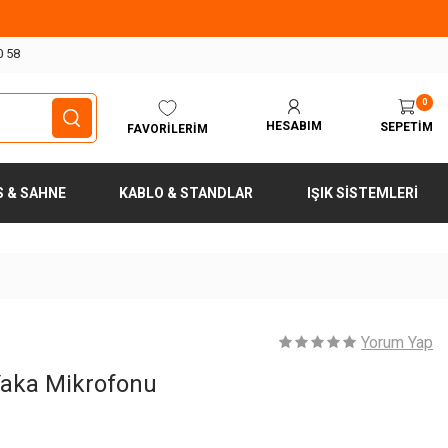
0 58
0
HESABIM
SEPETIM
FAVORILERIM
S & SAHNE
KABLO & STANDLAR
IŞIK SISTEMLERI
Yorum Yap
Yaka Mikrofonu