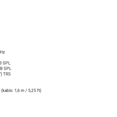
kHz
dB SPL
dB SPL
") TRS
 (kablo: 1,6 m / 5,25 ft)