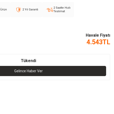
2 Saatte Hızlı
l Ürün
2 Yıl Garanti
Teslimat
Havale Fiyatı
4.543
TL
Tükendi
Gelince Haber Ver