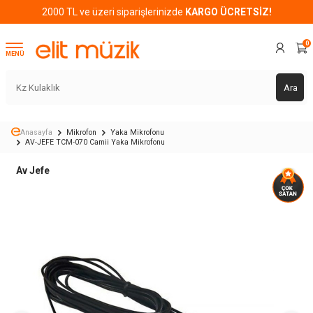
2000 TL ve üzeri siparişlerinizde
KARGO ÜCRETSİZ!
0
MENÜ
Ara
Anasayfa
Mikrofon
Yaka Mikrofonu
AV-JEFE TCM-070 Camii Yaka Mikrofonu
Av Jefe