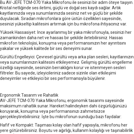
Bu AV-JEFE TCM-070 Yaka Mikrofonu ile sesinizi bir adım öteye taşıyın.
Kristal netliğinde ses iletimi, güçlü ve doğal ses kaydı sağlar. Artık
kayıtlarınızda veya sunumlarınızda sesiniz net ve güçlü bir şekilde
duyulacak. Sıradan mikrofonlara göre üstün özellikleri sayesinde,
sesinizi yükseltip kalitesini artırmak için bu mikrofona ihtiyacınız var.
Yüksek Hassasiyet: İnce ayarlanmış bir yaka mikrofonuyla, sesinizi her
zamankinden daha net ve hassas bir şekilde iletebilirsiniz. Hassas
mikrofon teknolojisi, konuşma veya performansınızın her ayrıntısını
yakalar ve yüksek kalitede bir ses deneyimi sunar.
Gürültü Engelleyici: Çevresel gürültü veya arka plan sesleri, kayıtlarınızın
veya sunumlarınızın kalitesini etkileyemez. Gelişmiş gürültü engelleme
özelliği sayesinde, sesinizin berraklığını korur ve istenmeyen sesleri
filtreler. Bu sayede, izleyicileriniz sadece sizinle olan etkileşimi
deneyimler ve etkileyici bir ses performansıyla büyülenir.
Ergonomik Tasarım ve Rahatlık
AV-JEFE TCM-070 Yaka Mikrofonu, ergonomik tasarımı sayesinde
maksimum rahatlık sunar. Hareket halindeyken dahi özgürlüğünüzü
koruyarak, konuşma veya performansınızı zahmetsizce
gerçekleştirebilirsiniz. İşte bu mikrofonun sunduğu bazı faydalar:
Hafif ve Kompakt: Taşıması kolay olan hafif yapısıyla, mikrofonu her
yere götürebilirsiniz. Boyutu ve ağırlığı, kullanım kolaylığı ve taşınabilirlik