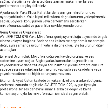
sağlar. İstediğiniz yerde, istediğiniz zaman mükemmel bir ses
performansı sergileyebilirsiniz.
Ayarlanabilir Yaka Klipsi: Rahat bir deneyim için mikrofonunuzu
ayarlayabilirsiniz. Yaka klipsi, mikrofonu doğru konuma yerleştirmenizi
sağlar. Böylece, konuşurken veya performans sergilerken
mikrofonunuz sabit ve güvenli bir şekilde yerinde durur.
Geniş Uyum ve Uygun Fiyat
AV-JEFE TCM-070 Yaka Mikrofonu, geniş uyumluluğu sayesinde birçok
cihaza kolayca bağlanır. Sadece ses kalitesi ve ergonomik tasarımıyla
değil, aynı zamanda uygun fiyatıyla da öne çıkar. İşte bu ürünün diğer
avantajları:
Evrensel Uyumluluk: Mikrofon, çoğu ses kaydedici cihaz ve ses
sistemine uyum sağlar. Bilgisayarlar, kameralar, taşınabilir ses
kaydedicileri ve daha fazlasıyla sorunsuz bir şekilde entegre olur. Siz
sadece sesinize odaklanırken, uyumlu yapısıyla ses kaydetme veya
yayınlama sürecinde hiçbir sorun yaşamazsınız.
Ekonomik Fiyat: Üstün kalitede bir yaka mikrofonu ararken bütçenizi
zorlamak zorunda değilsiniz. AV-JEFE TCM-070, uygun fiyatıyla
profesyonel bir ses deneyimi sunar. Harika bir değer ve kalite
kombinasyonuyla, bu mikrofon sizin için ideal seçim olabilir.