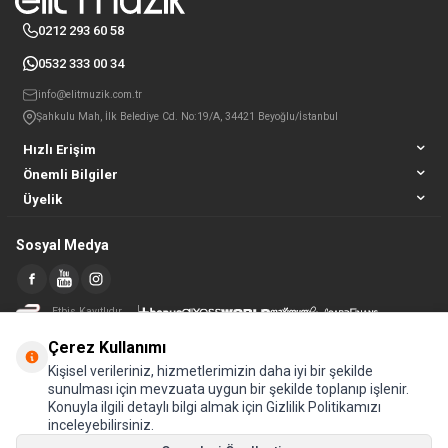
0212 293 60 58
0532 333 00 34
info@elitmuzik.com.tr
Şahkulu Mah, İlk Belediye Cd. No:19/A, 34421 Beyoğlu/İstanbul
Hızlı Erişim
Önemli Bilgiler
Üyelik
Sosyal Medya
Etbis Kayıtlıdır
Çerez Kullanımı
Kişisel verileriniz, hizmetlerimizin daha iyi bir şekilde
sunulması için mevzuata uygun bir şekilde toplanıp işlenir.
Konuyla ilgili detaylı bilgi almak için Gizlilik Politikamızı
inceleyebilirsiniz.