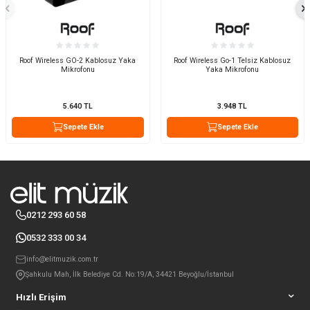
Roof Wireless GO-2 Kablosuz Yaka
Roof Wireless Go-1 Telsiz Kablosuz
Mikrofonu
Yaka Mikrofonu
5.640
TL
3.948
TL
Sepete Ekle
Sepete Ekle
0212 293 60 58
0532 333 00 34
info@elitmuzik.com.tr
Şahkulu Mah, İlk Belediye Cd. No:19/A, 34421 Beyoğlu/İstanbul
Hızlı Erişim