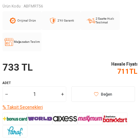
Ürün Kodu :
ABFMRT56
2 Saatte Hızlı
Orijinal Ürün
2 Yıl Garanti
Teslimat
Mağazadan Teslim
Havale Fiyatı
733
TL
711
TL
ADET
Beğen
% Taksit Seçenekleri