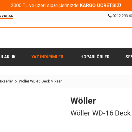
2000 TL ve üzeri siparişlerinizde
KARGO ÜCRETSİZ!
0212 293 6
NYALAR
ULAKLIK
YAZ İNDİRİMLERİ
HOPARLÖRLER
SE
ikserler
Wöller WD-16 Deck Mikser
Wöller
Wöller WD-16 Deck