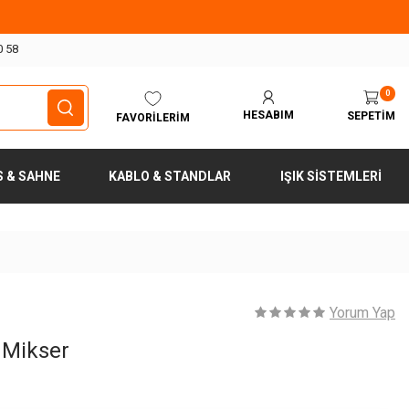
0 58
0
HESABIM
SEPETIM
FAVORILERIM
S & SAHNE
KABLO & STANDLAR
IŞIK SISTEMLERI
Yorum Yap
 Mikser