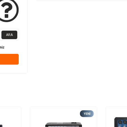
ARA
niz
YENI