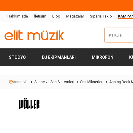
Hakkımızda
İletişim
Blog
Mağazalar
Sipariş Takip
KAMPA
STÜDYO
DJ EKIPMANLARI
MIKROFON
K
Anasayfa
Sahne ve Ses Sistemleri
Ses Mikserleri
Analog Deck M