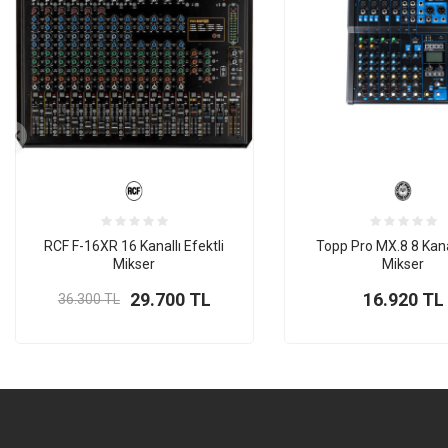
RCF F-16XR 16 Kanallı Efektli
Topp Pro MX.8 8 Kan
Mikser
Mikser
29.700
TL
16.920
TL
36.300
TL