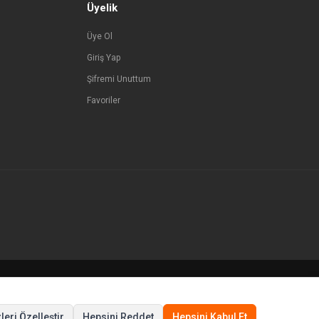
Üyelik
Üye Ol
Giriş Yap
Şifremi Unuttum
Favoriler
© Tüm hakları saklıdır.
leri Özelleştir
Hepsini Reddet
Hepsini Kabul Et