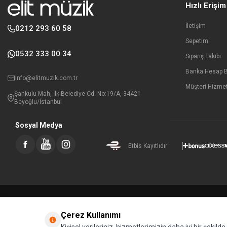
Hızlı Erişim
İletişim
0212 293 60 58
Sepetim
0532 333 00 34
Sipariş Takibi
Banka Hesap Bi
info@elitmuzik.com.tr
Müşteri Hizmet
Şahkulu Mah, İlk Belediye Cd. No:19/A, 34421
Beyoğlu/İstanbul
Sosyal Medya
Etbis Kayıtlıdır
Çerez Kullanımı