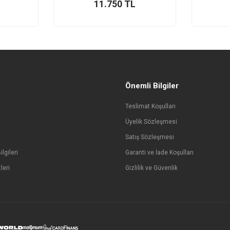
11.750
TL
Önemli Bilgiler
Teslimat Koşulları
Üyelik Sözleşmesi
Satış Sözleşmesi
lgileri
Garanti ve İade Koşulları
leri
Gizlilik ve Güvenlik