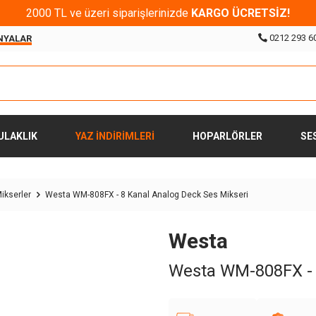
2000 TL ve üzeri siparişlerinizde
KARGO ÜCRETSİZ!
0212 293 6
NYALAR
ULAKLIK
YAZ İNDİRİMLERİ
HOPARLÖRLER
SE
ikserler
Westa WM-808FX - 8 Kanal Analog Deck Ses Mikseri
Westa
Westa WM-808FX - 