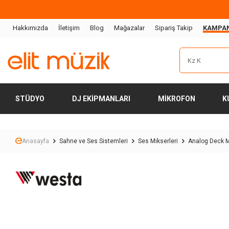
Hakkımızda
İletişim
Blog
Mağazalar
Sipariş Takip
KAMPA
STÜDYO
DJ EKIPMANLARI
MIKROFON
K
Anasayfa
Sahne ve Ses Sistemleri
Ses Mikserleri
Analog Deck M