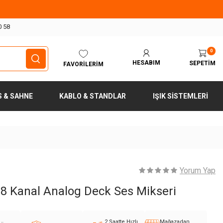
0 58
0
HESABIM
SEPETIM
FAVORILERIM
S & SAHNE
KABLO & STANDLAR
IŞIK SISTEMLERI
Yorum Yap
8 Kanal Analog Deck Ses Mikseri
2 Saatte Hızlı
Mağazadan