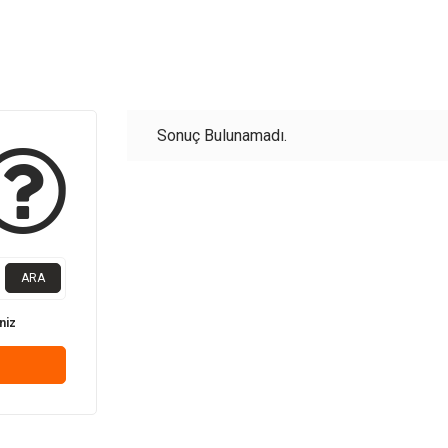
Sonuç Bulunamadı.
ARA
niz