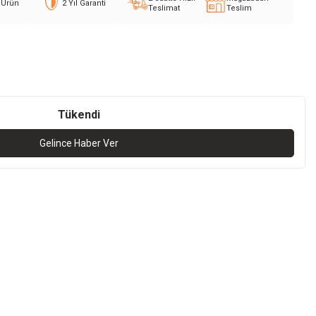
l Ürün
2 Yıl Garanti
Teslimat
Teslim
Tükendi
Gelince Haber Ver