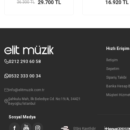
29.700
TL
16.920
TL
36.300
TL
Hızlı Erişim
İletişim
0212 293 60 58
Sepetim
0532 333 00 34
Sipariş Takibi
Banka Hesap Bi
info@elitmuzik.com.tr
Müşteri Hizmet
Şahkulu Mah, İlk Belediye Cd. No:19/A, 34421
Beyoğlu/İstanbul
Sosyal Medya
Etbis Kayıtlıdır