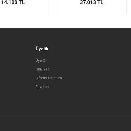
14.100
TL
37.013
TL
Üyelik
Üye Ol
Giriş Yap
Şifremi Unuttum
Favoriler