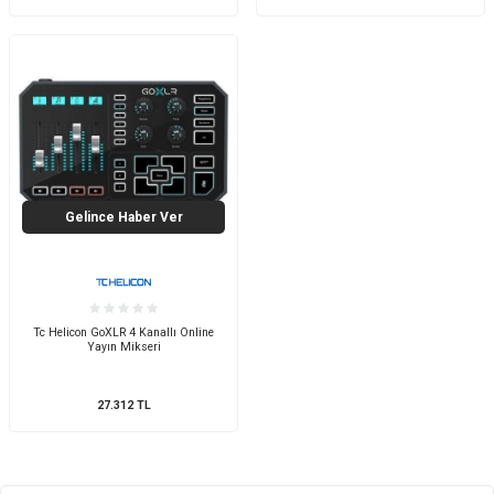
Gelince Haber Ver
Tc Helicon GoXLR 4 Kanallı Online
Yayın Mikseri
27.312
TL