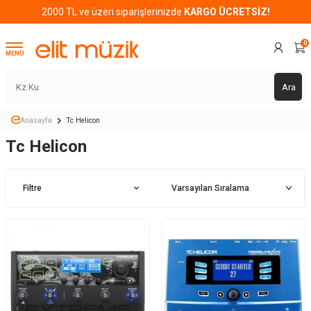
2000 TL ve üzeri siparişlerinizde
KARGO ÜCRETSİZ!
0
MENÜ
Ara
Anasayfa
Tc Helicon
Tc Helicon
Filtre