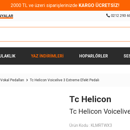
2000 TL ve üzeri siparişlerinizde
KARGO ÜCRETSİZ!
0212 293 6
NYALAR
ULAKLIK
YAZ İNDİRİMLERİ
HOPARLÖRLER
SE
 Vokal Pedalları
Tc Helicon Voicelive 3 Extreme Efekt Pedalı
Tc Helicon
Tc Helicon Voiceliv
Ürün Kodu :
KLMRTWX3