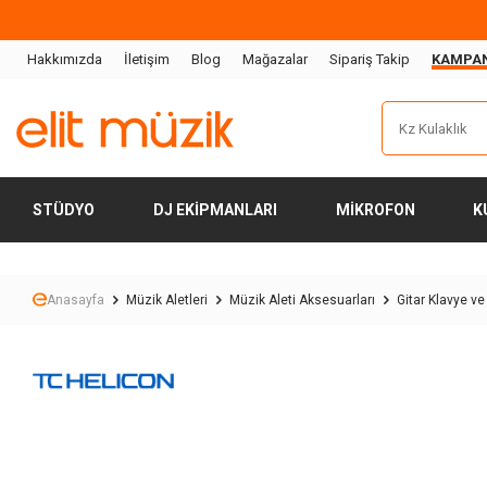
Hakkımızda
İletişim
Blog
Mağazalar
Sipariş Takip
KAMPA
STÜDYO
DJ EKIPMANLARI
MIKROFON
K
Anasayfa
Müzik Aletleri
Müzik Aleti Aksesuarları
Gitar Klavye ve