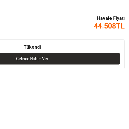
Havale Fiyatı
44.508
TL
Tükendi
Gelince Haber Ver