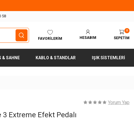
0 58
0
HESABIM
SEPETIM
FAVORILERIM
S & SAHNE
KABLO & STANDLAR
IŞIK SISTEMLERI
Yorum Yap
e 3 Extreme Efekt Pedalı