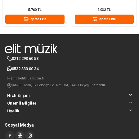
5.760
TL
4.032
TL
Sepete Ekle
Sepete Ekle
0212 293 60 58
0532 333 00 34
info@elitmuzik.com.tr
Şahkulu Mah, İlk Belediye Cd. No:19/A, 34421 Beyoğlu/İstanbul
Hızlı Erişim
Önemli Bilgiler
Üyelik
Sosyal Medya