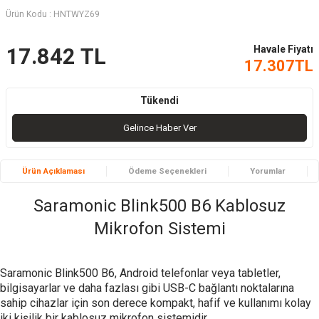
Ürün Kodu :
HNTWYZ69
Havale Fiyatı
17.842
TL
17.307
TL
Tükendi
Gelince Haber Ver
Ürün Açıklaması
Ödeme Seçenekleri
Yorumlar
Saramonic Blink500 B6 Kablosuz
Mikrofon Sistemi
Saramonic Blink500 B6, Android telefonlar veya tabletler,
bilgisayarlar ve daha fazlası gibi USB-C bağlantı noktalarına
sahip cihazlar için son derece kompakt, hafif ve kullanımı kolay
iki kişilik bir kablosuz mikrofon sistemidir.