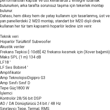
performansları kapsar ve üst kenarlarda 2 entegre tutamak
bulunurken, arka tarafta sorunsuz taşıma için tekerlek montajı
bulunur.
Dahası, hem dikey hem de yatay kullanım için tasarlanmış, üst ve
yan panellerdeki 2 M20 montajı, standart bir M20 dişli direk
kullanan her tür tam kapsamlı hoparlör ledine izin verir.
Teknik veri
Hoparlör TürüAktif Subwoofer
Akustik veriler
Frekans Tepkisi [-10dB] 42 frekansı kesmek için (Xover bağımlı)
Maks SPL (1 m) 134 dB
LF18 '
LF Ses Bobini4 '
Amplifikatör
Amp TeknolojisiDigipro G3
Amp Sınıfı Sınıf D
Tepe Güç1800 W
İşlemci
Kontrolör 28/56 bit DSP
AD / DA Dönüştürücü 24 bit / 48 Hz
Sınırlayıcı Tepe, Termal, RMS