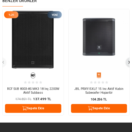
BENZER ÜRÜNLER
%
21
YENI
RCF SUB 8003-AS MK3 18 İnç 2200W
JBL PRX915XLF 15 Inc Aktif Kabin
Aktif Subbass
Subwoofer Hoparlör
174.851
TL
137.499
TL
104.256
TL
Sepete Ekle
Sepete Ekle