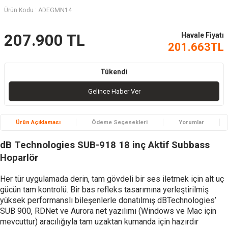
Ürün Kodu :
ADEGMN14
Havale Fiyatı
207.900
TL
201.663
TL
Tükendi
Gelince Haber Ver
Ürün Açıklaması
Ödeme Seçenekleri
Yorumlar
dB Technologies SUB-918 18 inç Aktif Subbass
Hoparlör
Her tür uygulamada derin, tam gövdeli bir ses iletmek için alt uç
gücün tam kontrolü. Bir bas refleks tasarımına yerleştirilmiş
yüksek performanslı bileşenlerle donatılmış dBTechnologies’
SUB 900, RDNet ve Aurora net yazılımı (Windows ve Mac için
mevcuttur) aracılığıyla tam uzaktan kumanda için hazırdır