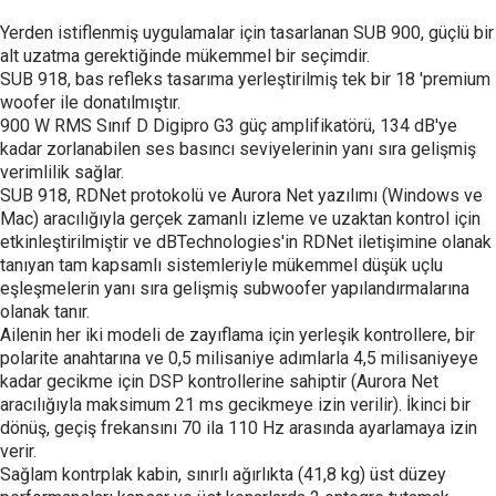
Yerden istiflenmiş uygulamalar için tasarlanan SUB 900, güçlü bir
alt uzatma gerektiğinde mükemmel bir seçimdir.
SUB 918, bas refleks tasarıma yerleştirilmiş tek bir 18 'premium
woofer ile donatılmıştır.
900 W RMS Sınıf D Digipro G3 güç amplifikatörü, 134 dB'ye
kadar zorlanabilen ses basıncı seviyelerinin yanı sıra gelişmiş
verimlilik sağlar.
SUB 918, RDNet protokolü ve Aurora Net yazılımı (Windows ve
Mac) aracılığıyla gerçek zamanlı izleme ve uzaktan kontrol için
etkinleştirilmiştir ve dBTechnologies'in RDNet iletişimine olanak
tanıyan tam kapsamlı sistemleriyle mükemmel düşük uçlu
eşleşmelerin yanı sıra gelişmiş subwoofer yapılandırmalarına
olanak tanır.
Ailenin her iki modeli de zayıflama için yerleşik kontrollere, bir
polarite anahtarına ve 0,5 milisaniye adımlarla 4,5 milisaniyeye
kadar gecikme için DSP kontrollerine sahiptir (Aurora Net
aracılığıyla maksimum 21 ms gecikmeye izin verilir). İkinci bir
dönüş, geçiş frekansını 70 ila 110 Hz arasında ayarlamaya izin
verir.
Sağlam kontrplak kabin, sınırlı ağırlıkta (41,8 kg) üst düzey