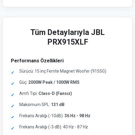
Tüm Detaylarıyla JBL
PRX915XLF
Performans Özellikleri
Sürücü: 15 inç Ferrite Magnet Woofer (915SG)
Güç:
2000W Peak / 1000W RMS
Amfi Tipi:
Class-D (Fansız)
Maksimum SPL:
131 dB
Frekans Aralığı (-10dB):
36 Hz - 98 Hz
Frekans Aralığı (-3 dB): 40 Hz - 87 Hz