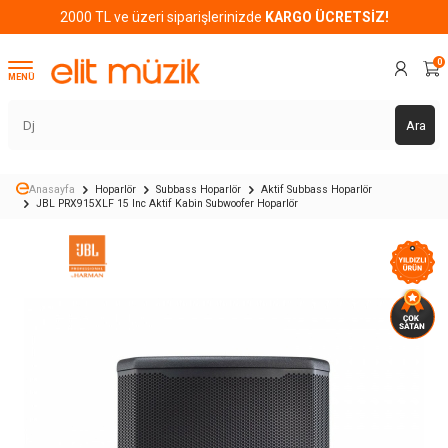
2000 TL ve üzeri siparişlerinizde
KARGO ÜCRETSİZ!
0
MENÜ
Ara
Anasayfa
Hoparlör
Subbass Hoparlör
Aktif Subbass Hoparlör
JBL PRX915XLF 15 Inc Aktif Kabin Subwoofer Hoparlör