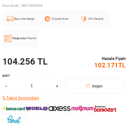
Ürün Kodu :
NEF2XK39S4
Aynı Gün Kargo
Orijinal Ürün
2 Yıl Garanti
Mağazadan Teslim
Havale Fiyatı
104.256
TL
102.171
TL
ADET
Beğen
% Taksit Seçenekleri