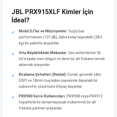
JBL PRX915XLF Kimler İçin
İdeal?
Mobil DJ'ler ve Müzisyenler:
Güçlü bas
performansını (131 dB), daha kolay taşınabilir (28.6
kg) bir pakette arayanlar.
Orta Büyüklükteki Mekanlar:
Ses sistemlerine 36
Hz'e kadar inen dolgun ve derin bir alt frekans temeli
eklemek isteyenler.
Kiralama Şirketleri (Rental):
Esnek, güvenilir (dbx
DSP) ve 18mm huş kabin sayesinde dayanıklı bir
subwoofer çözümüne ihtiyaç duyanlar.
PRX900 Serisi Kullanıcıları:
PRX908 veya PRX912
hoparlörlerini tamamlayacak mükemmel bir alt
frekans partneri arayanlar.