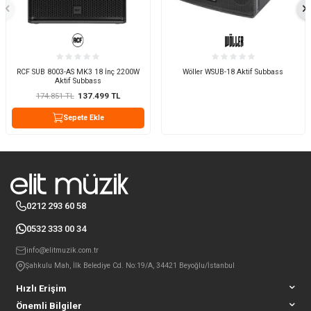
RCF SUB 8003-AS MK3 18 İnç 2200W
Wöller WSUB-18 Aktif Subbass
Aktif Subbass
174.851
TL
137.499
TL
Sepete Ekle
0212 293 60 58
0532 333 00 34
info@elitmuzik.com.tr
Şahkulu Mah, İlk Belediye Cd. No:19/A, 34421 Beyoğlu/İstanbul
Hızlı Erişim
Önemli Bilgiler