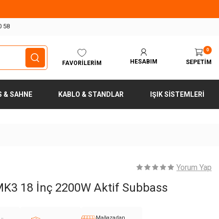
0 58
0
HESABIM
SEPETIM
FAVORILERIM
S & SAHNE
KABLO & STANDLAR
IŞIK SISTEMLERI
Yorum Yap
K3 18 İnç 2200W Aktif Subbass
Mağazadan