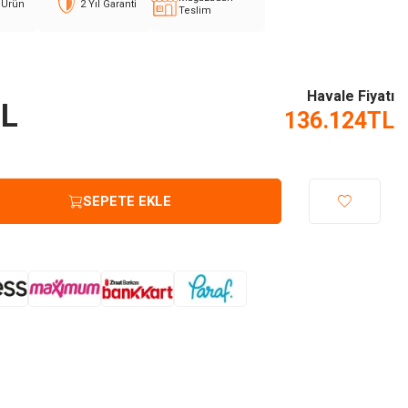
l Ürün
2 Yıl Garanti
Teslim
Havale Fiyatı
L
136.124
TL
SEPETE EKLE