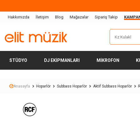
Hakkımızda
İletişim
Blog
Mağazalar
Sipariş Takip
KAMPA
STÜDYO
DJ EKIPMANLARI
MIKROFON
K
Anasayfa
Hoparlör
Subbass Hoparlör
Aktif Subbass Hoparlör