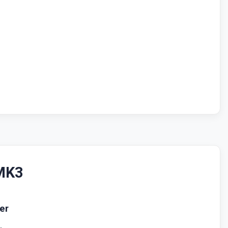
 MK3
er