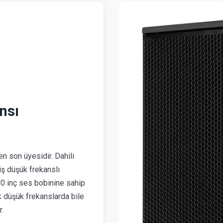
nsı
 son üyesidir. Dahili
ş düşük frekanslı
0 inç ses bobinine sahip
ok düşük frekanslarda bile
.