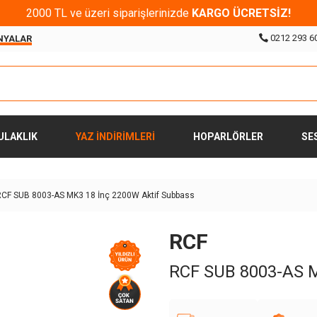
2000 TL ve üzeri siparişlerinizde
KARGO ÜCRETSİZ!
0212 293 6
NYALAR
ULAKLIK
YAZ İNDİRİMLERİ
HOPARLÖRLER
SE
RCF SUB 8003-AS MK3 18 İnç 2200W Aktif Subbass
RCF
RCF SUB 8003-AS M