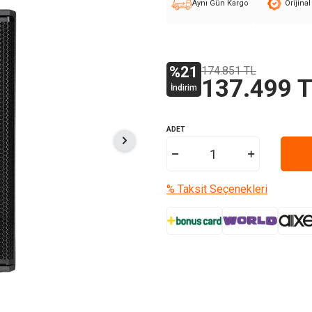
Aynı Gün Kargo
Orijina
%
21
174.851
TL
137.499
T
İndirim
ADET
% Taksit Seçenekleri