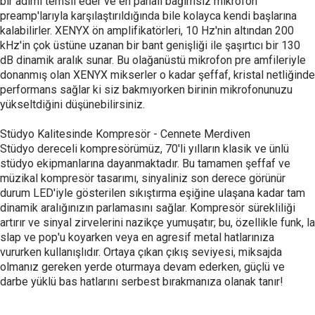
bir adımı temsil eder ve en pahalı bağımsız mikrofon
preamp'larıyla karşılaştırıldığında bile kolayca kendi başlarına
kalabilirler. XENYX ön amplifikatörleri, 10 Hz'nin altından 200
kHz'in çok üstüne uzanan bir bant genişliği ile şaşırtıcı bir 130
dB dinamik aralık sunar. Bu olağanüstü mikrofon pre amfileriyle
donanmış olan XENYX mikserler o kadar şeffaf, kristal netliğinde
performans sağlar ki siz bakmıyorken birinin mikrofonunuzu
yükseltdiğini düşünebilirsiniz.
Stüdyo Kalitesinde Kompresör - Cennete Merdiven
Stüdyo dereceli kompresörümüz, 70'li yılların klasik ve ünlü
stüdyo ekipmanlarına dayanmaktadır. Bu tamamen şeffaf ve
müzikal kompresör tasarımı, sinyaliniz son derece görünür
durum LED'iyle gösterilen sıkıştırma eşiğine ulaşana kadar tam
dinamik aralığınızın parlamasını sağlar. Kompresör sürekliliği
artırır ve sinyal zirvelerini nazikçe yumuşatır; bu, özellikle funk, la
slap ve pop'u koyarken veya en agresif metal hatlarınıza
vururken kullanışlıdır. Ortaya çıkan çıkış seviyesi, miksajda
olmanız gereken yerde oturmaya devam ederken, güçlü ve
darbe yüklü bas hatlarını serbest bırakmanıza olanak tanır!