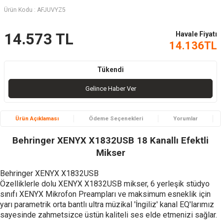
Ürün Kodu :
AFJUVYZ5
Havale Fiyatı
14.573
TL
14.136
TL
Tükendi
Gelince Haber Ver
Ürün Açıklaması
Ödeme Seçenekleri
Yorumlar
Behringer XENYX X1832USB 18 Kanallı Efektli
M
ikser
Behringer XENYX X1832USB
Özelliklerle dolu XENYX X1832USB mikser, 6 yerleşik stüdyo
sınıfı XENYX Mikrofon Preampları ve maksimum esneklik için
yarı parametrik orta bantlı ultra müzikal 'İngiliz' kanal EQ'larımız
sayesinde zahmetsizce üstün kaliteli ses elde etmenizi sağlar.