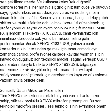
ses şekillendirmede. Ve kullanımı kolay 'tek düğmeli'
kompresörlerimiz, her notaya sığdırdığınız tüm güce ve duyguya
saygı gösterirken, en üst düzeyde vuruş ve netlik için tam
dinamik kontrol sağlar. Buna reverb, chorus, flanger, delay, pitch
shifter ve multi-efektler dahil olmak üzere 16 düzenlenebilir,
profesyonel düzeyde ön ayara sahip 24 bit, çift motorlu Multi-
FX işlemcimizi ekleyin - X1832USB, canlı yayınlarınız için
inanılmaz derecede çok yönlü bir mikser haline gelir
performanslar. Ancak XENYX X1832USB, yalnızca canlı
konserlerinizin üstesinden gelmek için tasarlanmadı; aynı
zamanda çarpıcı, profesyonel kalitede kayıtlar yapmanız için
ihtiyaç duyduğunuz son teknoloji araçları sağlar. Yerleşik USB /
ses arabirimleriyle birlikte XENYX X1832USB, bilgisayar
sisteminizi eksiksiz, yüksek performanslı bir ev kayıt
stüdyosuna dönüştürmek için gereken tüm kayıt ve düzenleme
yazılımlarıyla birlikte gelir.
Sonically Üstün Mikrofon Preampları
Tüm XENYX mikserlerinin ortak bir yönü vardır: harika sese
sahip, yüksek boşluklu XENYX mikrofon preampları. Bu son
teknoloji mikrofon presleri, ses teknolojisinin evriminde önemli