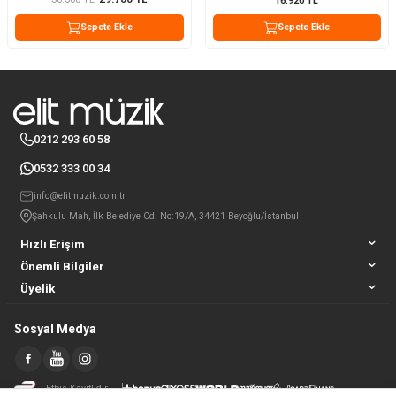
16.920
TL
Sepete Ekle
Sepete Ekle
0212 293 60 58
0532 333 00 34
info@elitmuzik.com.tr
Şahkulu Mah, İlk Belediye Cd. No:19/A, 34421 Beyoğlu/İstanbul
Hızlı Erişim
Önemli Bilgiler
Üyelik
Sosyal Medya
Etbis Kayıtlıdır