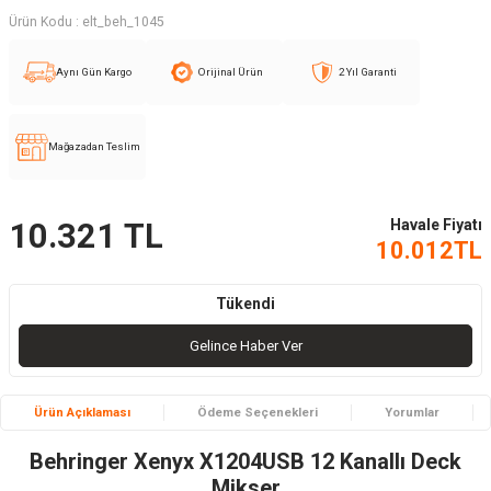
Ürün Kodu :
elt_beh_1045
Aynı Gün Kargo
Orijinal Ürün
2 Yıl Garanti
Mağazadan Teslim
Havale Fiyatı
10.321
TL
10.012
TL
Tükendi
Gelince Haber Ver
Ürün Açıklaması
Ödeme Seçenekleri
Yorumlar
Behringer Xenyx X1204USB 12 Kanallı Deck
Mikser