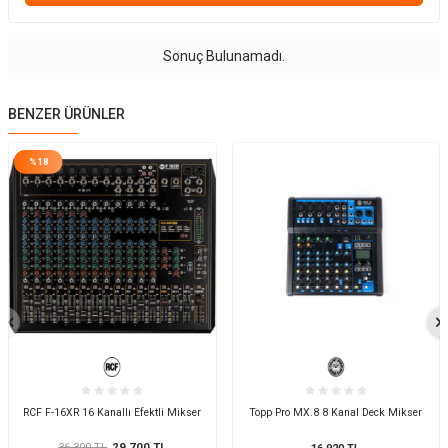
Sonuç Bulunamadı.
BENZER ÜRÜNLER
%
18
RCF F-16XR 16 Kanallı Efektli Mikser
Topp Pro MX.8 8 Kanal Deck Mikser
36.300
TL
29.700
TL