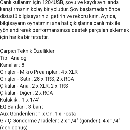
Canlı kullanım için 1204USB, şovu ve kaydı aynı anda
karıştırmanın kolay bir yoludur. Şov başlamadan önce
dizüstü bilgisayarınızı getirin ve rekoru kırın. Ayrıca,
bilgisayarın oynatımını ana hat çıkışlarına canlı mix ile
yönlendirerek performansınıza destek parçaları eklemek
için harika bir fırsattır.
Çarpıcı Teknik Özellikler
Tip : Analog
Kanallar : 8
Girişler - Mikro Preamplar : 4 x XLR
Girişler - Satır : 28 x TRS, 2 x RCA
Çıktılar - Ana : 2 x XLR, 2 x TRS
Çıktılar - Diğer : 2 x RCA
Kulaklık : 1 x 1/4'
EQ Bantları : 3-bant
Aux Gönderileri : 1 x Ön, 1 x Posta
G / Ç Gönderme / İadeler : 2 x 1/4 ' (gönderi), 4 x 1/4 '
(geri dönüş)