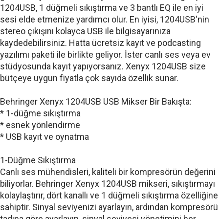
1204USB, 1 düğmeli sıkıştırma ve 3 bantlı EQ ile en iyi
sesi elde etmenize yardımcı olur. En iyisi, 1204USB'nin
stereo çıkışını kolayca USB ile bilgisayarınıza
kaydedebilirsiniz. Hatta ücretsiz kayıt ve podcasting
yazılımı paketi ile birlikte geliyor. İster canlı ses veya ev
stüdyosunda kayıt yapıyorsanız. Xenyx 1204USB size
bütçeye uygun fiyatla çok sayıda özellik sunar.
Behringer Xenyx 1204USB USB Mikser Bir Bakışta:
* 1-düğme sıkıştırma
* esnek yönlendirme
* USB kayıt ve oynatma
1-Düğme Sıkıştırma
Canlı ses mühendisleri, kaliteli bir kompresörün değerini
biliyorlar. Behringer Xenyx 1204USB mikseri, sıkıştırmayı
kolaylaştırır, dört kanallı ve 1 düğmeli sıkıştırma özelliğine
sahiptir. Sinyal seviyenizi ayarlayın, ardından kompresörü
tadına göre ayarlayın, sinyal seviyesi yönetimini her