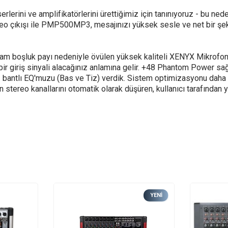
rlerini ve amplifikatörlerini ürettiğimiz için tanınıyoruz - bu 
ereo çıkışı ile PMP500MP3, mesajınızı yüksek sesle ve net bir şek
zzam boşluk payı nedeniyle övülen yüksek kaliteli XENYX Mikrofon 
iriş sinyali alacağınız anlamına gelir. +48 Phantom Power sağla
l 2 bantlı EQ'muzu (Bas ve Tiz) verdik. Sistem optimizasyonu da
stereo kanallarını otomatik olarak düşüren, kullanıcı tarafından 
YENI