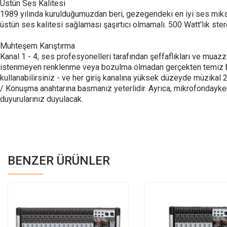
Üstün Ses Kalitesi
1989 yılında kurulduğumuzdan beri, gezegendeki en iyi ses mikse
üstün ses kalitesi sağlaması şaşırtıcı olmamalı. 500 Watt'lık st
Muhteşem Karıştırma
Kanal 1 - 4, ses profesyonelleri tarafından şeffaflıkları ve mua
istenmeyen renklenme veya bozulma olmadan gerçekten temiz bir g
kullanabilirsiniz - ve her giriş kanalına yüksek düzeyde müzika
/ Konuşma anahtarına basmanız yeterlidir. Ayrıca, mikrofondayken 
duyurularınız duyulacak.
BENZER ÜRÜNLER