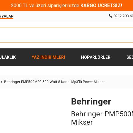
2000 TL ve üzeri siparişlerinizde
KARGO ÜCRETSİZ!
0212 293 6
NYALAR
ULAKLIK
YAZ İNDİRİMLERİ
HOPARLÖRLER
SE
Behringer PMP500MP3 500 Watt 8 Kanal Mp3'lü Power Mikser
Behringer
Behringer PMP500M
Mikser