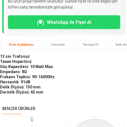
Bu ürün proje/tanıtım ürünüdür. Güncel fiyat ve stok bilgisi için
lütfen satış temsilcimizle görüşünüz.
WhatsApp ile Fiyat Al
Ürün Açıklaması
Yorumlar
Tavsiye Et
İade Ko
13 cm Trafosuz
Tavan Hoparlörü
Güç Kapasitesi: 10 Watt Max.
Empedans: 8Ω
Frekans Tepkisi: 90-16000Hz
Hassaslık: 91dB
Delik Ölçüsü: 150 mm
Derinlik Ölçüsü: 65 mm
BENZER ÜRÜNLER