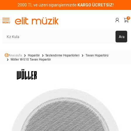
2000 TL ve üzeri siparişlerinizde
KARGO ÜCRETSİZ!
0
MENÜ
Ara
Anasayfa
Hoparlör
Seslendirme Hoparlörleri
Tavan Hoparlörü
Wöller W-510 Tavan Hoparlör