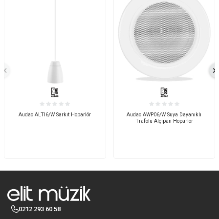
Audac ALTI6/W Sarkıt Hoparlör
Audac AWP06/W Suya Dayanıklı
Trafolu Alçıpan Hoparlör
0212 293 60 58