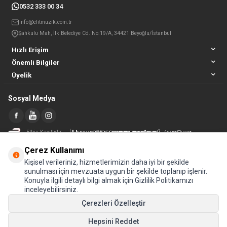
0532 333 00 34
info@elitmuzik.com.tr
Şahkulu Mah, İlk Belediye Cd. No:19/A, 34421 Beyoğlu/İstanbul
Hızlı Erişim
Önemli Bilgiler
Üyelik
Sosyal Medya
Etbis Kayıtlıdır
Çerez Kullanımı
Kişisel verileriniz, hizmetlerimizin daha iyi bir şekilde
sunulması için mevzuata uygun bir şekilde toplanıp işlenir.
Konuyla ilgili detaylı bilgi almak için Gizlilik Politikamızı
inceleyebilirsiniz.
Çerezleri Özelleştir
Hepsini Reddet
© Tüm hakları saklıdır.