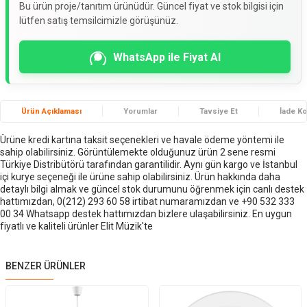
Bu ürün proje/tanıtım ürünüdür. Güncel fiyat ve stok bilgisi için
lütfen satış temsilcimizle görüşünüz.
WhatsApp ile Fiyat Al
Ürün Açıklaması
Yorumlar
Tavsiye Et
İade Ko
Ürüne kredi kartına taksit seçenekleri ve havale ödeme yöntemi ile
sahip olabilirsiniz. Görüntülemekte olduğunuz ürün 2 sene resmi
Türkiye Distribütörü tarafından garantilidir. Aynı gün kargo ve İstanbul
içi kurye seçeneği ile ürüne sahip olabilirsiniz. Ürün hakkında daha
detaylı bilgi almak ve güncel stok durumunu öğrenmek için canlı destek
hattımızdan, 0(212) 293 60 58 irtibat numaramızdan ve +90 532 333
00 34 Whatsapp destek hattımızdan bizlere ulaşabilirsiniz. En uygun
fiyatlı ve kaliteli ürünler Elit Müzik'te
BENZER ÜRÜNLER