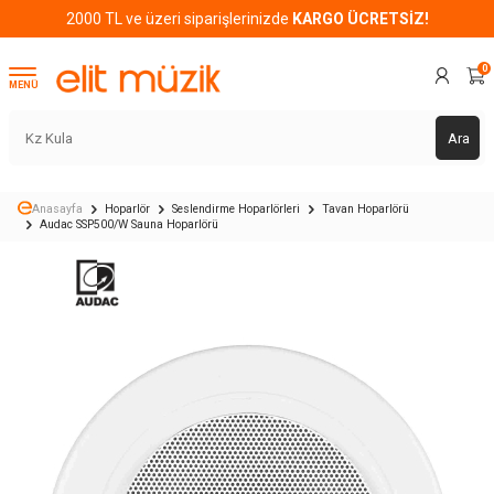
2000 TL ve üzeri siparişlerinizde
KARGO ÜCRETSİZ!
0
MENÜ
Ara
Anasayfa
Hoparlör
Seslendirme Hoparlörleri
Tavan Hoparlörü
Audac SSP500/W Sauna Hoparlörü