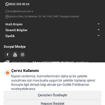
0532 333 00 34
info@elitmuzik.com.tr
Şahkulu Mah, İlk Belediye Cd. No:19/A, 34421 Beyoğlu/İstanbul
Hızlı Erişim
Önemli Bilgiler
Üyelik
Sosyal Medya
Etbis Kayıtlıdır
Çerez Kullanımı
Kişisel verileriniz, hizmetlerimizin daha iyi bir şekilde
sunulması için mevzuata uygun bir şekilde toplanıp işlenir.
Konuyla ilgili detaylı bilgi almak için Gizlilik Politikamızı
inceleyebilirsiniz.
Çerezleri Özelleştir
Hepsini Reddet