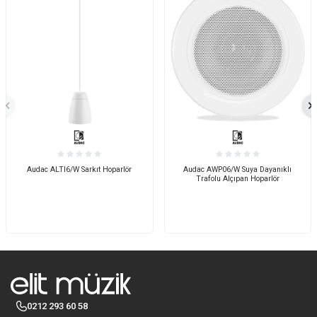
Audac ALTI6/W Sarkıt Hoparlör
Audac AWP06/W Suya Dayanıklı
Trafolu Alçıpan Hoparlör
0212 293 60 58