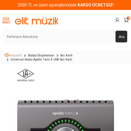
2000 TL ve üzeri siparişlerinizde
KARGO ÜCRETSİZ!
0
MENÜ
Ara
Anasayfa
Stüdyo Ekipmanları
Ses Kartı
Universal Audio Apollo Twin X USB Ses Kartı