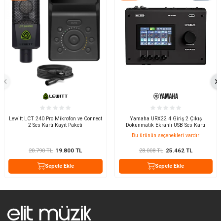
Lewitt LCT 240 Pro Mikrofon ve Connect
Yamaha URX22 4 Giriş 2 Çıkış
2 Ses Kartı Kayıt Paketi
Dokunmatik Ekranlı USB Ses Kartı
Bu ürünün seçenekleri vardır
20.790
TL
19.800
TL
28.008
TL
25.462
TL
Sepete Ekle
Sepete Ekle