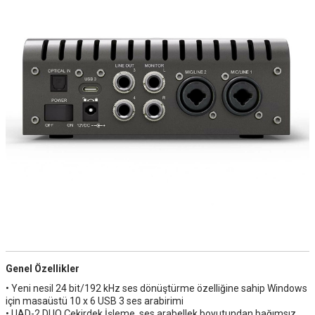
Genel Özellikler
• Yeni nesil 24 bit/192 kHz ses dönüştürme özelliğine sahip Windows
için masaüstü 10 x 6 USB 3 ses arabirimi
• UAD-2 DUO Çekirdek İşleme, ses arabellek boyutundan bağımsız