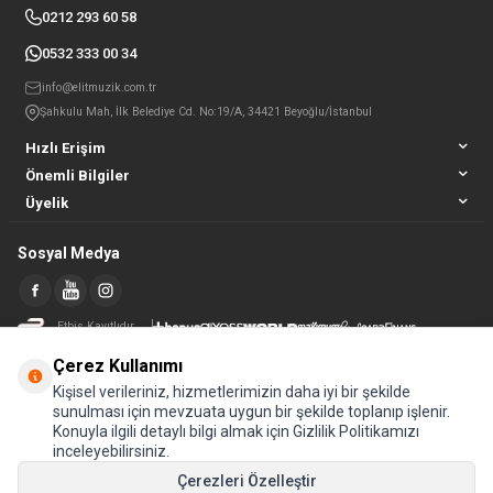
0212 293 60 58
0532 333 00 34
info@elitmuzik.com.tr
Şahkulu Mah, İlk Belediye Cd. No:19/A, 34421 Beyoğlu/İstanbul
Hızlı Erişim
Önemli Bilgiler
Üyelik
Sosyal Medya
Etbis Kayıtlıdır
Çerez Kullanımı
Kişisel verileriniz, hizmetlerimizin daha iyi bir şekilde
sunulması için mevzuata uygun bir şekilde toplanıp işlenir.
Konuyla ilgili detaylı bilgi almak için Gizlilik Politikamızı
inceleyebilirsiniz.
Çerezleri Özelleştir