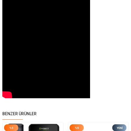
BENZER ÜRÜNLER
%
5
%
9
YENI