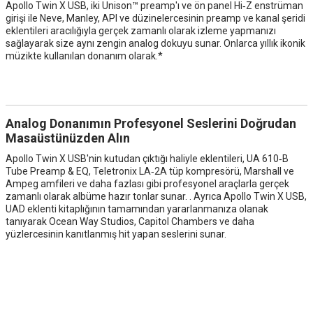
Apollo Twin X USB, iki Unison™ preamp'ı ve ön panel Hi‑Z enstrüman
girişi ile Neve, Manley, API ve düzinelercesinin preamp ve kanal şeridi
eklentileri aracılığıyla gerçek zamanlı olarak izleme yapmanızı
sağlayarak size aynı zengin analog dokuyu sunar. Onlarca yıllık ikonik
müzikte kullanılan donanım olarak.*
Analog Donanımın Profesyonel Seslerini Doğrudan
Masaüstünüzden Alın
Apollo Twin X USB'nin kutudan çıktığı haliyle eklentileri, UA 610‑B
Tube Preamp & EQ, Teletronix LA‑2A tüp kompresörü, Marshall ve
Ampeg amfileri ve daha fazlası gibi profesyonel araçlarla gerçek
zamanlı olarak albüme hazır tonlar sunar. . Ayrıca Apollo Twin X USB,
UAD eklenti kitaplığının tamamından yararlanmanıza olanak
tanıyarak Ocean Way Studios, Capitol Chambers ve daha
yüzlercesinin kanıtlanmış hit yapan seslerini sunar.