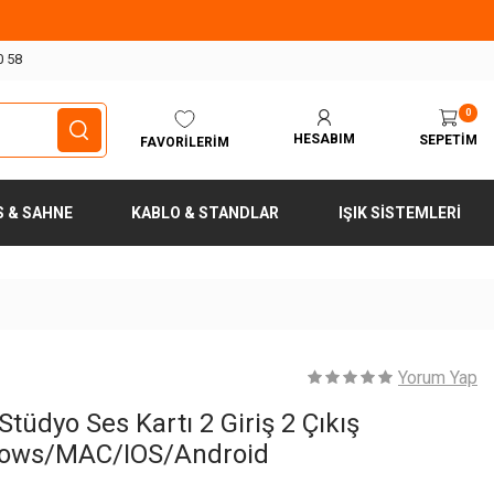
0 58
0
HESABIM
SEPETIM
FAVORILERIM
S & SAHNE
KABLO & STANDLAR
IŞIK SISTEMLERI
Yorum Yap
Stüdyo Ses Kartı 2 Giriş 2 Çıkış
dows/MAC/IOS/Android