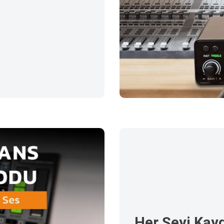
Her Şeyi Kay