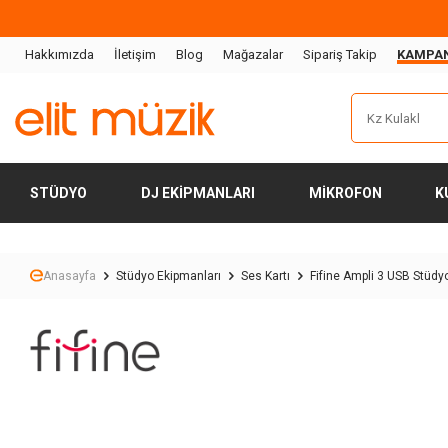
Hakkımızda
İletişim
Blog
Mağazalar
Sipariş Takip
KAMPA
STÜDYO
DJ EKIPMANLARI
MIKROFON
K
Anasayfa
Stüdyo Ekipmanları
Ses Kartı
Fifine Ampli 3 USB Stüdy