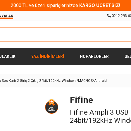
2000 TL ve üzeri siparişlerinizde
KARGO ÜCRETSİZ!
0212 293 6
NYALAR
ULAKLIK
YAZ İNDİRİMLERİ
HOPARLÖRLER
SE
o Ses Kartı 2 Giriş 2 Çıkış 24bit/192kHz Windows/MAC/IOS/Android
Fifine
Fifine Ampli 3 USB 
24bit/192kHz Win