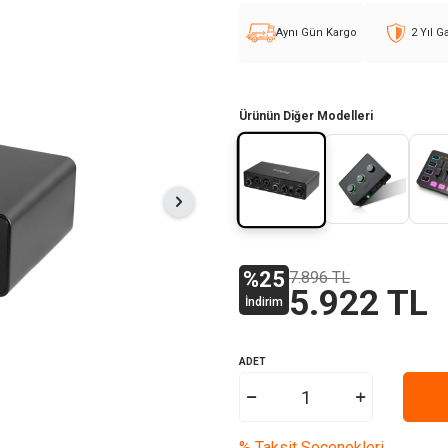
Aynı Gün Kargo
2 Yıl G
Ürünün Diğer Modelleri
%
25
7.896
TL
5.922
TL
İndirim
ADET
% Taksit Seçenekleri