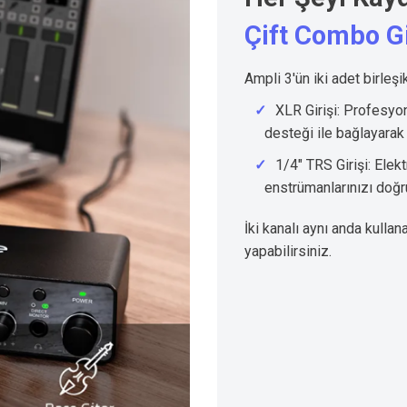
Çift Combo G
Ampli 3'ün iki adet birleşi
XLR Girişi: Profesy
desteği ile bağlayarak s
1/4" TRS Girişi: Elekt
enstrümanlarınızı doğr
İki kanalı aynı anda kull
yapabilirsiniz.