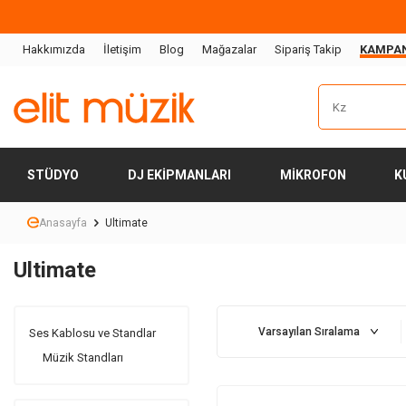
Hakkımızda
İletişim
Blog
Mağazalar
Sipariş Takip
KAMPA
STÜDYO
DJ EKIPMANLARI
MIKROFON
K
Anasayfa
Ultimate
Ultimate
Ses Kablosu ve Standlar
Müzik Standları