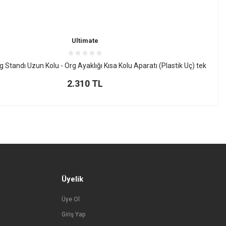
Ultimate
g Standı Uzun Kolu - Org Ayaklığı Kısa Kolu Aparatı (Plastik Uç) tek
2.310
TL
Üyelik
Üye Ol
Giriş Yap