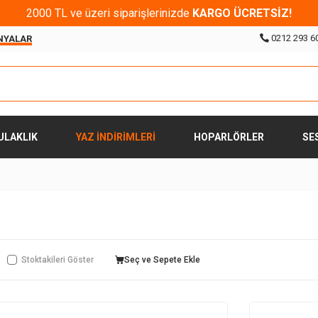
2000 TL ve üzeri siparişlerinizde
KARGO ÜCRETSİZ!
0212 293 6
NYALAR
ULAKLIK
YAZ İNDİRİMLERİ
HOPARLÖRLER
SE
Stoktakileri Göster
Seç ve Sepete Ekle