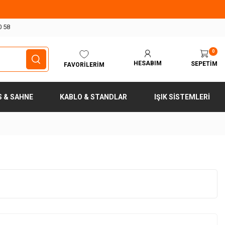
0 58
0
HESABIM
SEPETIM
FAVORILERIM
S & SAHNE
KABLO & STANDLAR
IŞIK SISTEMLERI