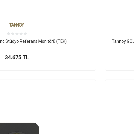
nc Stüdyo Referans Monitörü (TEK)
Tannoy GOLD
34.675
TL