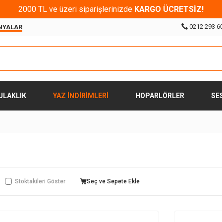
2000 TL ve üzeri siparişlerinizde
KARGO ÜCRETSİZ!
0212 293 6
NYALAR
ULAKLIK
YAZ İNDİRİMLERİ
HOPARLÖRLER
SE
Stoktakileri Göster
Seç ve Sepete Ekle