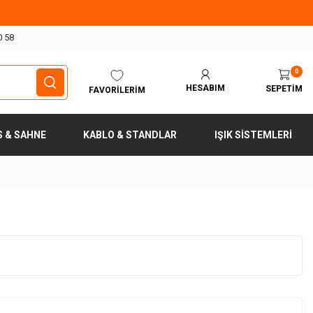
0 58
0
HESABIM
SEPETIM
FAVORILERIM
S & SAHNE
KABLO & STANDLAR
IŞIK SISTEMLERI