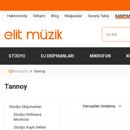
Hakkımızda
İletişim
Blog
Mağazalar
Sipariş Takip
KAMPA
STÜDYO
DJ EKIPMANLARI
MIKROFON
K
Anasayfa
Tannoy
Tannoy
Stüdyo Ekipmanları
Stüdyo Referans
Monitörü
Stüdyo Kayıt Setleri