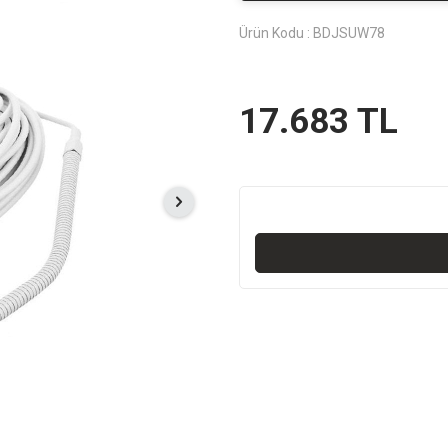
Ürün Kodu :
BDJSUW78
17.683
TL