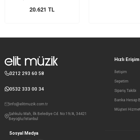
Kablosuz
20.621
TL
Hızlı Erişim
İletişim
0212 293 60 58
Sepetim
0532 333 00 34
Sipariş Takibi
Banka Hesap Bi
info@elitmuzik.com.tr
Müşteri Hizmet
Şahkulu Mah, İlk Belediye Cd. No:19/A, 34421
Beyoğlu/İstanbul
Sosyal Medya