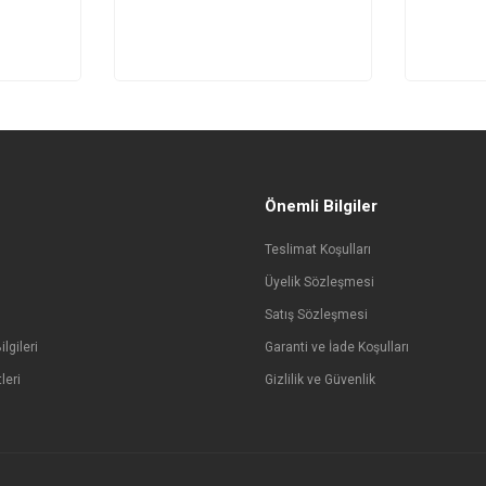
Önemli Bilgiler
Teslimat Koşulları
Üyelik Sözleşmesi
Satış Sözleşmesi
lgileri
Garanti ve İade Koşulları
leri
Gizlilik ve Güvenlik