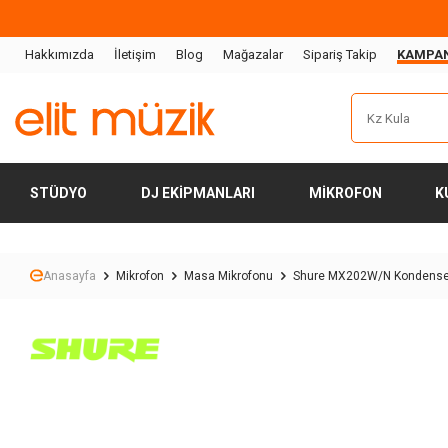
Hakkımızda
İletişim
Blog
Mağazalar
Sipariş Takip
KAMPA
STÜDYO
DJ EKIPMANLARI
MIKROFON
K
Anasayfa
Mikrofon
Masa Mikrofonu
Shure MX202W/N Kondenser A