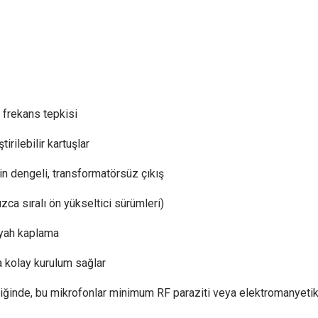
 frekans tepkisi
rilebilir kartuşlar
çin dengeli, transformatörsüz çıkış
zca sıralı ön yükseltici sürümleri)
iyah kaplama
 kolay kurulum sağlar
ldiğinde, bu mikrofonlar minimum RF paraziti veya elektromanyetik 