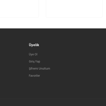
Üyelik
Üye Ol
Giriş Yap
Şifremi Unuttum
Favoriler