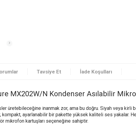
orumlar
Tavsiye Et
İade Koşulları
re MX202W/N Kondenser Asılabilir Mikr
er üretebileceğine inanmak zor, ama bu doğru. Siyah veya kirli be
akt, ayarlanabilir bir pakette yüksek kaliteli ses yakalar. Her m
ör mikrofon kartuşları seçeneğine sahiptir.