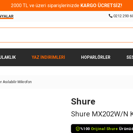
2000 TL ve üzeri siparişlerinizde
KARGO ÜCRETSİZ!
0212 293 6
NYALAR
ULAKLIK
YAZ İNDİRİMLERİ
HOPARLÖRLER
SE
sılabilir Mikrofon
Shure
Shure MX202W/N Ko
%100
Orijinal Shure
Ürünüdü