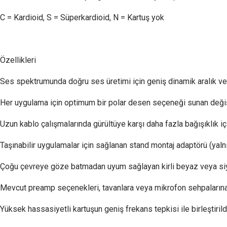
C = Kardioid, S = Süperkardioid, N = Kartuş yok
Özellikleri
Ses spektrumunda doğru ses üretimi için geniş dinamik aralık ve
Her uygulama için optimum bir polar desen seçeneği sunan değişti
Uzun kablo çalışmalarında gürültüye karşı daha fazla bağışıklık i
Taşınabilir uygulamalar için sağlanan stand montaj adaptörü (yalnı
Çoğu çevreye göze batmadan uyum sağlayan kirli beyaz veya s
Mevcut preamp seçenekleri, tavanlara veya mikrofon sehpalarına
Yüksek hassasiyetli kartuşun geniş frekans tepkisi ile birleştiri