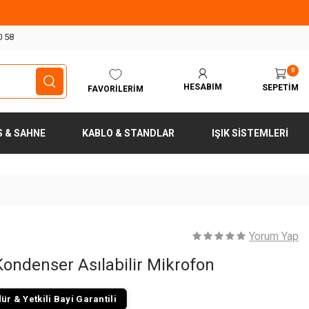
0 58
0
HESABIM
SEPETIM
FAVORILERIM
S & SAHNE
KABLO & STANDLAR
IŞIK SISTEMLERI
Yorum Yap
ndenser Asılabilir Mikrofon
r & Yetkili Bayi Garantili