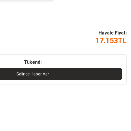
Havale Fiyatı
17.153
TL
Tükendi
Gelince Haber Ver