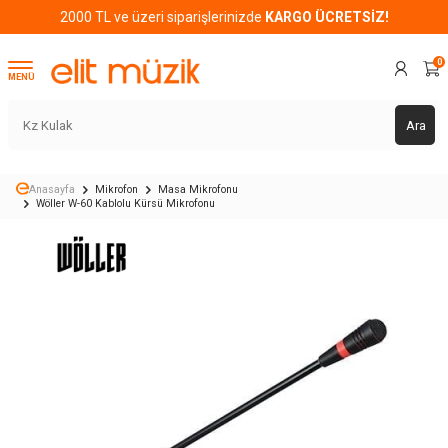
2000 TL ve üzeri siparişlerinizde
KARGO ÜCRETSİZ!
0
MENÜ
Ara
Anasayfa
Mikrofon
Masa Mikrofonu
Wöller W-60 Kablolu Kürsü Mikrofonu