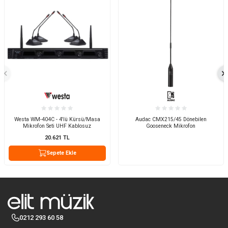
Westa WM-404C - 4'lü Kürsü/Masa
Audac CMX215/45 Dönebilen
Mikrofon Seti UHF Kablosuz
Gooseneck Mikrofon
20.621
TL
Sepete Ekle
0212 293 60 58