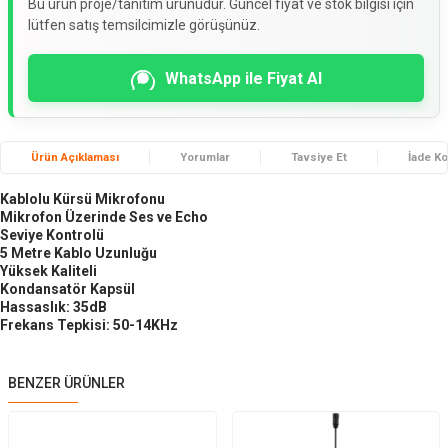
Bu ürün proje/tanıtım ürünüdür. Güncel fiyat ve stok bilgisi için
lütfen satış temsilcimizle görüşünüz.
WhatsApp ile Fiyat Al
Ürün Açıklaması
Yorumlar
Tavsiye Et
İade Ko
Kablolu Kürsü Mikrofonu
Mikrofon Üzerinde Ses ve Echo
Seviye Kontrolü
5 Metre Kablo Uzunluğu
Yüksek Kaliteli
Kondansatör Kapsül
Hassaslık: 35dB
Frekans Tepkisi: 50-14KHz
BENZER ÜRÜNLER