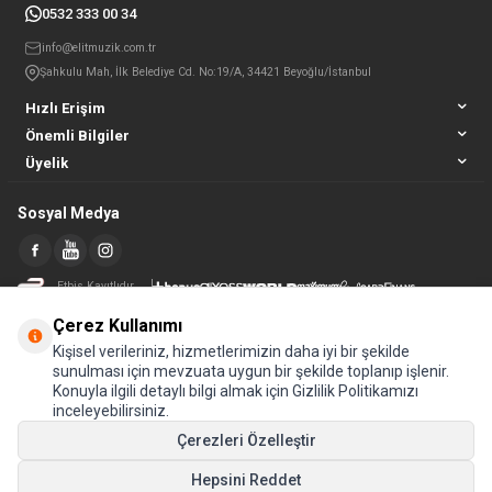
0532 333 00 34
info@elitmuzik.com.tr
Şahkulu Mah, İlk Belediye Cd. No:19/A, 34421 Beyoğlu/İstanbul
Hızlı Erişim
Önemli Bilgiler
Üyelik
Sosyal Medya
Etbis Kayıtlıdır
Çerez Kullanımı
Kişisel verileriniz, hizmetlerimizin daha iyi bir şekilde
sunulması için mevzuata uygun bir şekilde toplanıp işlenir.
Konuyla ilgili detaylı bilgi almak için Gizlilik Politikamızı
inceleyebilirsiniz.
Çerezleri Özelleştir
Hepsini Reddet
© Tüm hakları saklıdır.