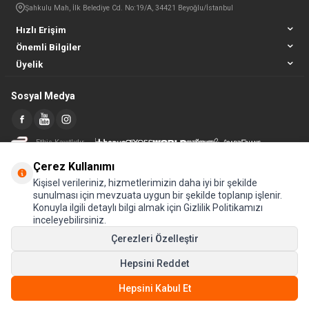
Şahkulu Mah, İlk Belediye Cd. No:19/A, 34421 Beyoğlu/İstanbul
Hızlı Erişim
Önemli Bilgiler
Üyelik
Sosyal Medya
Etbis Kayıtlıdır
Çerez Kullanımı
Kişisel verileriniz, hizmetlerimizin daha iyi bir şekilde
sunulması için mevzuata uygun bir şekilde toplanıp işlenir.
Konuyla ilgili detaylı bilgi almak için Gizlilik Politikamızı
inceleyebilirsiniz.
Çerezleri Özelleştir
Hepsini Reddet
© Tüm hakları saklıdır.
Hepsini Kabul Et
SEPETE EKLE
T
-Soft
E-Ticaret
Sistemleriyle Hazırlanmıştır.