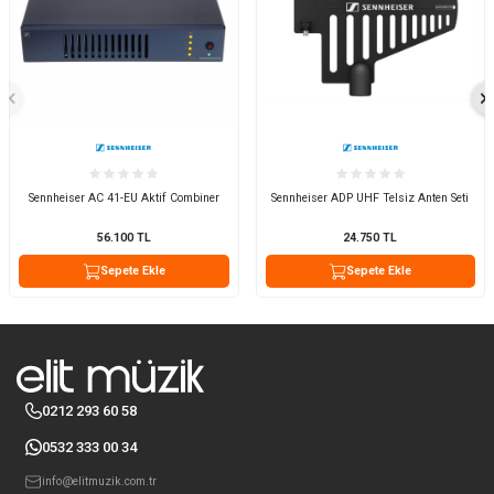
Sennheiser AC 41-EU Aktif Combiner
Sennheiser ADP UHF Telsiz Anten Seti
56.100
TL
24.750
TL
Sepete Ekle
Sepete Ekle
0212 293 60 58
0532 333 00 34
info@elitmuzik.com.tr