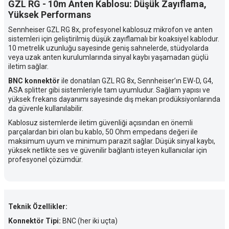
GZL RG - 10m Anten Kablosu: Düşük Zayıflama,
Yüksek Performans
Sennheiser GZL RG 8x, profesyonel kablosuz mikrofon ve anten
sistemleri için geliştirilmiş düşük zayıflamalı bir koaksiyel kablodur.
10 metrelik uzunluğu sayesinde geniş sahnelerde, stüdyolarda
veya uzak anten kurulumlarında sinyal kaybı yaşamadan güçlü
iletim sağlar.
BNC konnektör
ile donatılan GZL RG 8x, Sennheiser’ın EW-D, G4,
ASA splitter gibi sistemleriyle tam uyumludur. Sağlam yapısı ve
yüksek frekans dayanımı sayesinde dış mekan prodüksiyonlarında
da güvenle kullanılabilir.
Kablosuz sistemlerde iletim güvenliği açısından en önemli
parçalardan biri olan bu kablo, 50 Ohm empedans değeri ile
maksimum uyum ve minimum parazit sağlar. Düşük sinyal kaybı,
yüksek netlikte ses ve güvenilir bağlantı isteyen kullanıcılar için
profesyonel çözümdür.
Teknik Özellikler:
Konnektör Tipi:
BNC (her iki uçta)