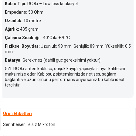
Kablo Tipi:
RG 8x – Low loss koaksiyel
Empedans:
50 Ohm
Uzunluk:
10 metre
Ağırlık:
435 gram
Çalışma Sıcaklığı:
-40°C ila +70°C
Fiziksel Boyutlar:
Uzunluk: 98 mm, Genişlik: 89 mm, Yükseklik: 0.5
mm
Batarya:
Gerekmez (dahili güç gereksinimi yoktur)
GZL RG 8x anten kablosu, düşük kayıplı yapısıyla sinyal kalitesini
maksimize eder. Kablosuz sistemlerinizde net ses, sağlam
bağlantı ve uzun ömürlü performans arıyorsanız bu kablo ideal
tercihtir.
Ürün Etiketleri
Sennheiser Telsiz Mikrofon