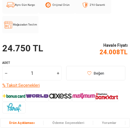
Aynı Gün Kargo
Orijinal Ürün
2 Yıl Garanti
Mağazadan Teslim
Havale Fiyatı
24.750
TL
24.008
TL
ADET
Beğen
% Taksit Seçenekleri
Ürün Açıklaması
Ödeme Seçenekleri
Yorumlar