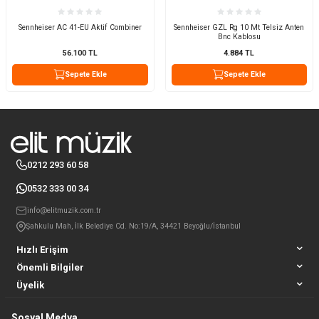
Sennheiser AC 41-EU Aktif Combiner
Sennheiser GZL Rg 10 Mt Telsiz Anten
Bnc Kablosu
56.100
TL
4.884
TL
Sepete Ekle
Sepete Ekle
0212 293 60 58
0532 333 00 34
info@elitmuzik.com.tr
Şahkulu Mah, İlk Belediye Cd. No:19/A, 34421 Beyoğlu/İstanbul
Hızlı Erişim
Önemli Bilgiler
Üyelik
Sosyal Medya