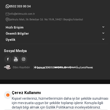
0532 333 00 34
info@elitmuzik.com.tr
Şahkulu Mah, İlk Belediye Cd. No:19/A, 34421 Beyoğlu/İstanbul
Hızlı Erişim
Önemli Bilgiler
Üyelik
Sosyal Medya
Etbis Kayıtlıdır
Çerez Kullanımı
Kişisel verileriniz, hizmetlerimizin daha iyi bir şekilde sunulması
için mevzuata uygun bir şekilde toplanıp işlenir. Konuyla ilgili
detaylı bilgi almak için Gizlilik Politikamızı inceleyebilirsiniz.