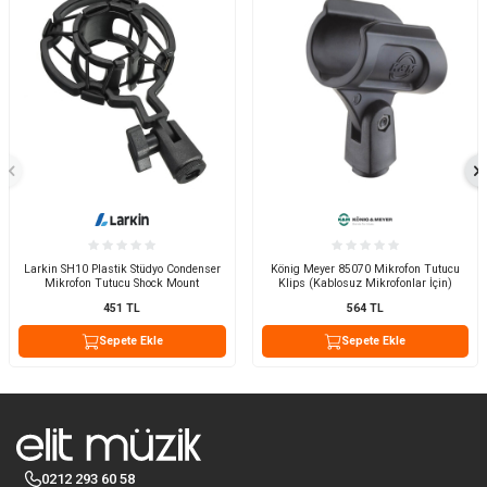
Larkin SH10 Plastik Stüdyo Condenser
König Meyer 85070 Mikrofon Tutucu
Mikrofon Tutucu Shock Mount
Klips (Kablosuz Mikrofonlar İçin)
451
TL
564
TL
Sepete Ekle
Sepete Ekle
0212 293 60 58