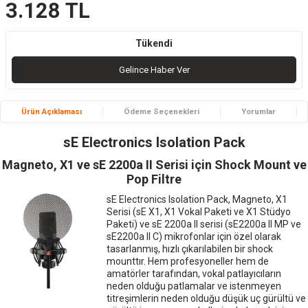
3.128
TL
Tükendi
Gelince Haber Ver
Ürün Açıklaması
Ödeme Seçenekleri
Yorumlar
sE Electronics Isolation Pack
Magneto, X1 ve sE 2200a II Serisi için Shock Mount ve
Pop Filtre
sE Electronics Isolation Pack, Magneto, X1
Serisi (sE X1, X1 Vokal Paketi ve X1 Stüdyo
Paketi) ve sE 2200a II serisi (sE2200a II MP ve
sE2200a II C) mikrofonlar için özel olarak
tasarlanmış, hızlı çıkarılabilen bir shock
mounttır. Hem profesyoneller hem de
amatörler tarafından, vokal patlayıcıların
neden olduğu patlamalar ve istenmeyen
titreşimlerin neden olduğu düşük uç gürültü ve