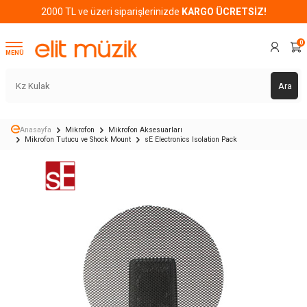
2000 TL ve üzeri siparişlerinizde
KARGO ÜCRETSİZ!
0
MENÜ
Ara
Anasayfa
Mikrofon
Mikrofon Aksesuarları
Mikrofon Tutucu ve Shock Mount
sE Electronics Isolation Pack