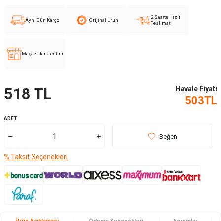
2 Saatte Hızlı
Aynı Gün Kargo
Orijinal Ürün
Teslimat
Mağazadan Teslim
Havale Fiyatı
518
TL
503
TL
ADET
Beğen
% Taksit Seçenekleri
Ürün Açıklaması
Ödeme Seçenekleri
Yorumlar