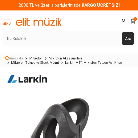
2000 TL ve üzeri siparişlerinizde
KARGO ÜCRETSİZ!
0
MENÜ
Ara
Anasayfa
Mikrofon
Mikrofon Aksesuarları
Mikrofon Tutucu ve Shock Mount
Larkin MT1 Mikrofon Tutucu Ayı Klips