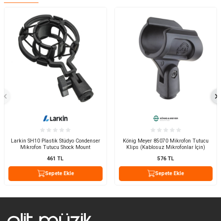
Larkin SH10 Plastik Stüdyo Condenser
König Meyer 85070 Mikrofon Tutucu
Mikrofon Tutucu Shock Mount
Klips (Kablosuz Mikrofonlar İçin)
461
TL
576
TL
Sepete Ekle
Sepete Ekle