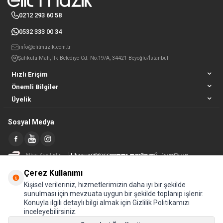
0212 293 60 58
0532 333 00 34
info@elitmuzik.com.tr
Şahkulu Mah, İlk Belediye Cd. No:19/A, 34421 Beyoğlu/İstanbul
Hızlı Erişim
Önemli Bilgiler
Üyelik
Sosyal Medya
Etbis Kayıtlıdır
Çerez Kullanımı
Kişisel verileriniz, hizmetlerimizin daha iyi bir şekilde
sunulması için mevzuata uygun bir şekilde toplanıp işlenir.
Konuyla ilgili detaylı bilgi almak için Gizlilik Politikamızı
inceleyebilirsiniz.