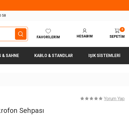
0 58
0
HESABIM
SEPETIM
FAVORILERIM
S & SAHNE
KABLO & STANDLAR
IŞIK SISTEMLERI
Yorum Yap
ofon Sehpası