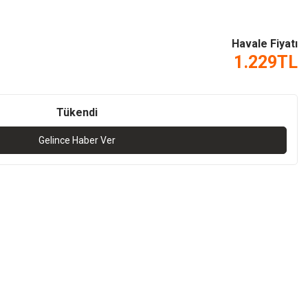
Havale Fiyatı
1.229
TL
Tükendi
Gelince Haber Ver