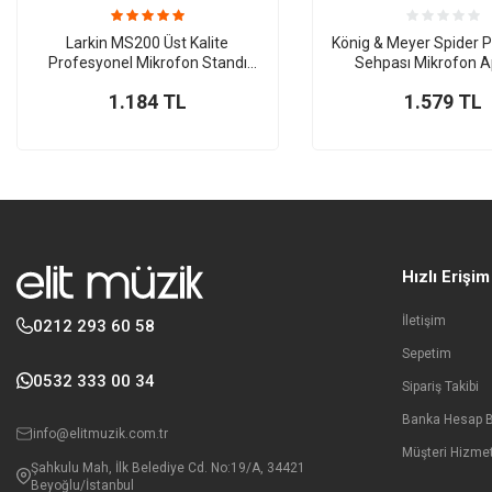
Larkin MS200 Üst Kalite
König & Meyer Spider P
Profesyonel Mikrofon Standı
Sehpası Mikrofon A
(Taşıma Çantası ve Tutacaklı)
1.184
TL
1.579
TL
Hızlı Erişim
İletişim
0212 293 60 58
Sepetim
0532 333 00 34
Sipariş Takibi
Banka Hesap Bi
info@elitmuzik.com.tr
Müşteri Hizmet
Şahkulu Mah, İlk Belediye Cd. No:19/A, 34421
Beyoğlu/İstanbul