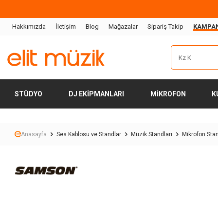
Hakkımızda
İletişim
Blog
Mağazalar
Sipariş Takip
KAMPA
STÜDYO
DJ EKIPMANLARI
MIKROFON
K
Anasayfa
Ses Kablosu ve Standlar
Müzik Standları
Mikrofon Sta