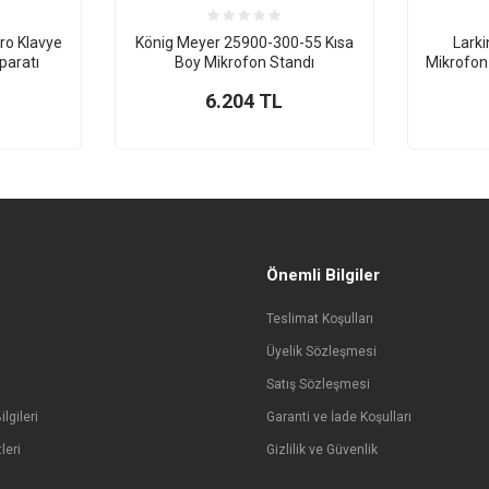
ro Klavye
König Meyer 25900-300-55 Kısa
Lark
paratı
Boy Mikrofon Standı
Mikrofon 
6.204
TL
Önemli Bilgiler
Teslimat Koşulları
Üyelik Sözleşmesi
Satış Sözleşmesi
lgileri
Garanti ve İade Koşulları
leri
Gizlilik ve Güvenlik