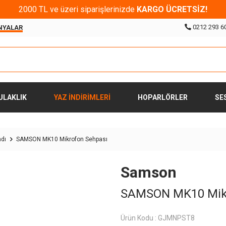
2000 TL ve üzeri siparişlerinizde
KARGO ÜCRETSİZ!
0212 293 6
NYALAR
ULAKLIK
YAZ İNDİRİMLERİ
HOPARLÖRLER
SE
ndı
SAMSON MK10 Mikrofon Sehpası
Samson
SAMSON MK10 Mikr
Ürün Kodu :
GJMNPST8