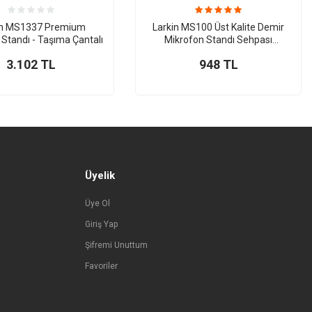
in MS1337 Premium
Larkin MS100 Üst Kalite Demir
Standı - Taşıma Çantalı
Mikrofon Standı Sehpası
(Taşıma Çantası ve Tutacak
3.102
TL
948
TL
Hediye)
Üyelik
Üye Ol
Giriş Yap
Şifremi Unuttum
Favoriler