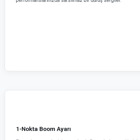
performanslarınızda sarsılmaz bir duruş sergiler.
1-Nokta Boom Ayarı