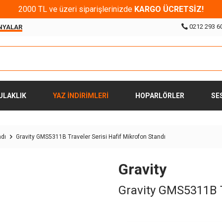
2000 TL ve üzeri siparişlerinizde
KARGO ÜCRETSİZ!
0212 293 6
NYALAR
ULAKLIK
YAZ İNDİRİMLERİ
HOPARLÖRLER
SE
ndı
Gravity GMS5311B Traveler Serisi Hafif Mikrofon Standı
Gravity
Gravity GMS5311B T