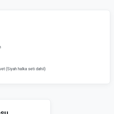
m
Evet (Siyah halka seti dahil)
osu