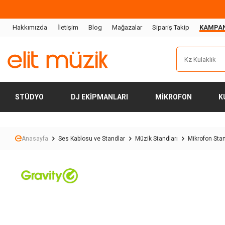
Hakkımızda
İletişim
Blog
Mağazalar
Sipariş Takip
KAMPA
STÜDYO
DJ EKIPMANLARI
MIKROFON
K
Anasayfa
Ses Kablosu ve Standlar
Müzik Standları
Mikrofon Sta