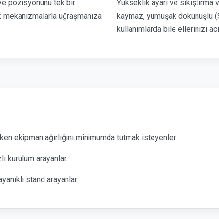
 ve pozisyonunu tek bir
Yükseklik ayarı ve sıkıştırma 
şık mekanizmalarla uğraşmanıza
kaymaz, yumuşak dokunuşlu (So
kullanımlarda bile ellerinizi ac
ken ekipman ağırlığını minimumda tutmak isteyenler.
lı kurulum arayanlar.
anıklı stand arayanlar.