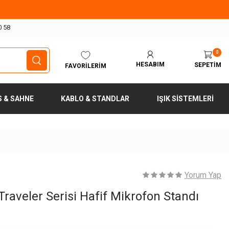
0 58
0
HESABIM
SEPETIM
FAVORILERIM
S & SAHNE
KABLO & STANDLAR
IŞIK SISTEMLERI
Yorum Yap
raveler Serisi Hafif Mikrofon Standı