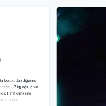
n
ir konserden diğerine
 sadece
1.7 kg
ağırlığıyla
dır. Hafif olmasına
nı ile sahne