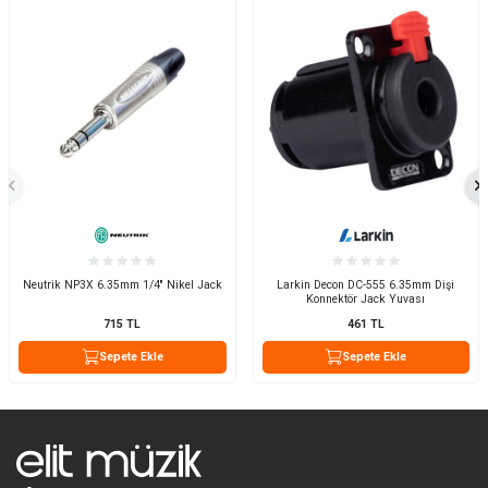
Neutrik NP3X 6.35mm 1/4'' Nikel Jack
Larkin Decon DC-555 6.35mm Dişi
Konnektör Jack Yuvası
715
TL
461
TL
Sepete Ekle
Sepete Ekle