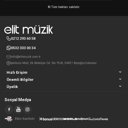
© Tüm hakları saklıdır.
0212 293 60 58
0532 333 00 34
info@elitmuzik.com.tr
Şahkulu Mah, İlk Belediye Cd. No:19/A, 34421 Beyoğlu/İstanbul
Hızlı Erişim
Önemli Bilgiler
Üyelik
Sosyal Medya
Etbis Kayıtlıdır