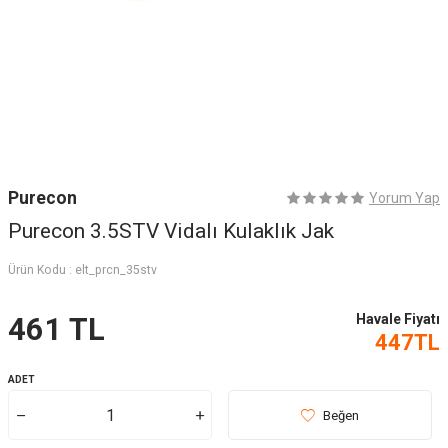
Purecon
Yorum Yap
Purecon 3.5STV Vidalı Kulaklık Jak
Ürün Kodu :
elt_prcn_35stv
Havale Fiyatı
461
TL
447
TL
ADET
Beğen