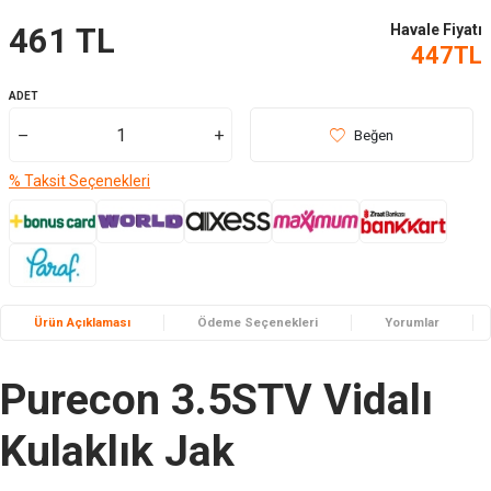
Havale Fiyatı
461
TL
447
TL
ADET
Beğen
% Taksit Seçenekleri
Ürün Açıklaması
Ödeme Seçenekleri
Yorumlar
Purecon 3.5STV Vidalı
Kulaklık Jak