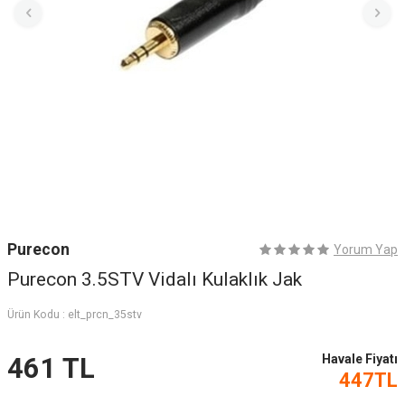
Purecon
Yorum Yap
Purecon 3.5STV Vidalı Kulaklık Jak
Ürün Kodu :
elt_prcn_35stv
Havale Fiyatı
461
TL
447
TL