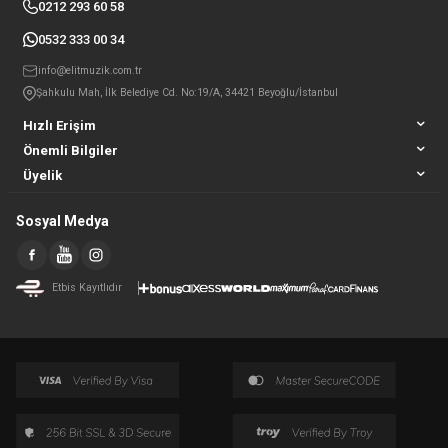
0212 293 60 58
0532 333 00 34
info@elitmuzik.com.tr
Şahkulu Mah, İlk Belediye Cd. No:19/A, 34421 Beyoğlu/İstanbul
Hızlı Erişim
Önemli Bilgiler
Üyelik
Sosyal Medya
Etbis Kayıtlıdır