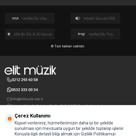
© Tüm hakları saklıdır.
0212 293 60 58
0532 333 00 34
info@elitmuzik.com.tr
Şahkulu Mah, İlk Belediye Cd. No:19/A, 34421 Beyoğlu/İstanbul
Çerez Kullanımı
Hızlı Erişim
Kişisel verileriniz, hizmetlerimizin daha iyi bir şekilde
Önemli Bilgiler
sunulması için mevzuata uygun bir şekilde toplanıp işlenir.
Üyelik
Konuyla ilgili detaylı bilgi almak için Gizlilik Politikamızı